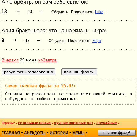
А че арбитр, он сам себе свисток.
+
–
13
-14
Обсудить
Поделиться
Luke
Ария браконьера: что наша жизнь - икра!
+
–
9
-17
Обсудить
Поделиться
Керя
Вчера<<
29 июня
>>Завтра
Самая смешная фраза за 25.07:
Сегодня неграмотность не заставляет людей учиться, а
побуждает не любить грамотных.
Фразы: •
остальные новые
•
лучшие прошлых лет
•
случайные
•
•
•
•
•
пришли фразу!
ГЛАВНАЯ
АНЕКДОТЫ
ИСТОРИИ
МЕМЫ