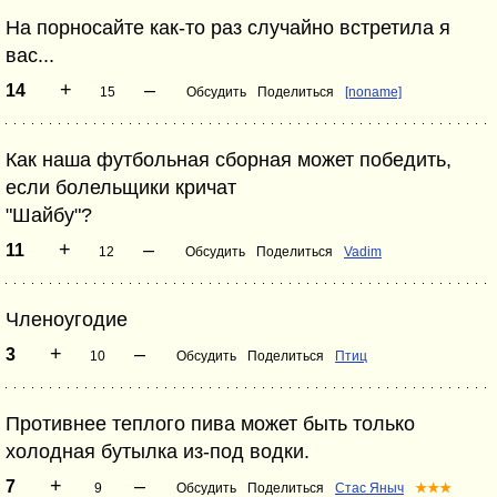
На порносайте как-то раз случайно встретила я
вас...
+
–
14
15
Обсудить
Поделиться
[noname]
Как наша футбольная сборная может победить,
если болельщики кричат
"Шайбу"?
+
–
11
12
Обсудить
Поделиться
Vadim
Членоугодие
+
–
3
10
Обсудить
Поделиться
Птиц
Противнее теплого пива может быть только
холодная бутылка из-под водки.
+
–
7
9
Обсудить
Поделиться
Стас Яныч
★★★