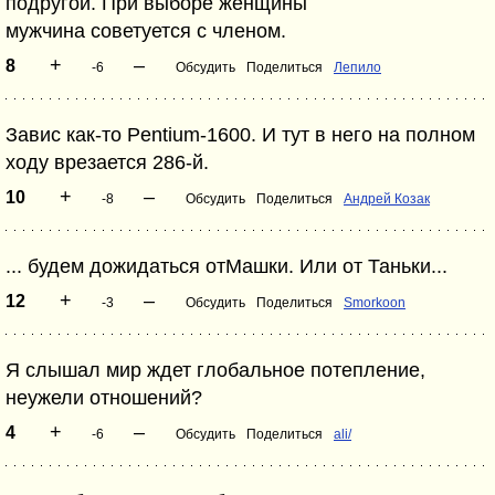
подругой. При выборе женщины
мужчина советуется с членом.
+
–
8
-6
Обсудить
Поделиться
Лепило
Завис как-то Pentium-1600. И тут в него на полном
ходу врезается 286-й.
+
–
10
-8
Обсудить
Поделиться
Андрей Козак
... будем дожидаться отМашки. Или от Таньки...
+
–
12
-3
Обсудить
Поделиться
Smorkoon
Я слышал мир ждет глобальное потепление,
неужели отношений?
+
–
4
-6
Обсудить
Поделиться
ali/