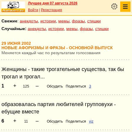
Лучшее дня 07 августа 2026
Войти
|
Регистрация
Свежие
:
анекдоты
,
истории
,
мемы
,
фразы
,
стишки
Случайные:
анекдоты
,
истории
,
мемы
,
фразы
,
стишки
29 ИЮНЯ 2002
НОВЫЕ АФОРИЗМЫ И ФРАЗЫ - ОСНОВНОЙ ВЫПУСК
Меняется каждый час по результатам голосования
Женщины - такие трогательные существа, так бы
трогал и трогал...
+
–
1
125
Обсудить
Поделиться
З
образовалась партия любителей групповухи -
ебущие вместе
+
–
6
11
Обсудить
Поделиться
viz