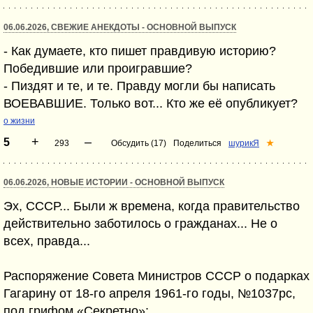
06.06.2026, СВЕЖИЕ АНЕКДОТЫ - ОСНОВНОЙ ВЫПУСК
- Как думаете, кто пишет правдивую историю?
Победившие или проигравшие?
- Пиздят и те, и те. Правду могли бы написать
ВОЕВАВШИЕ. Только вот... Кто же её опубликует?
о жизни
+
–
5
293
Обсудить (17)
Поделиться
шурикЯ
★
06.06.2026, НОВЫЕ ИСТОРИИ - ОСНОВНОЙ ВЫПУСК
Эх, СССР... Были ж времена, когда правительство
действительно заботилось о гражданах... Не о
всех, правда...
Распоряжение Совета Министров СССР о подарках
Гагарину от 18-го апреля 1961-го годы, №1037рс,
под грифом «Секретно»: