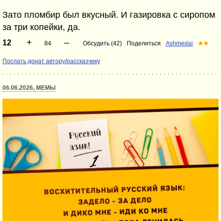
Зато пломбир был вкусный. И газировка с сиропом
за три копейки, да.
+
–
12
84
Обсудить (42)
Поделиться
Ashmedai
★★
Послать донат автору/рассказчику
06.06.2026, МЕМЫ