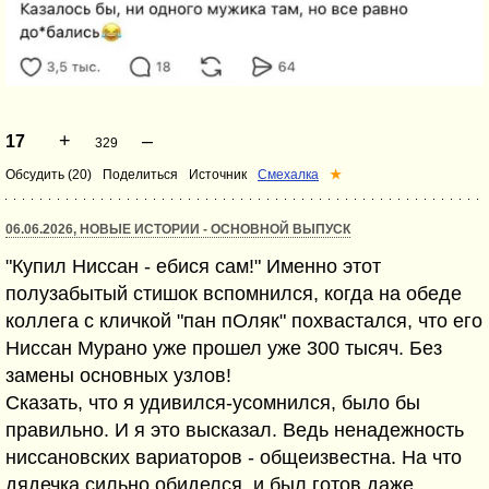
+
–
17
329
Обсудить (20)
Поделиться
Источник
Смехалка
★
06.06.2026, НОВЫЕ ИСТОРИИ - ОСНОВНОЙ ВЫПУСК
"Купил Ниссан - ебися сам!" Именно этот
полузабытый стишок вспомнился, когда на обеде
коллега с кличкой "пан пОляк" похвастался, что его
Ниссан Мурано уже прошел уже 300 тысяч. Без
замены основных узлов!
Сказать, что я удивился-усомнился, было бы
правильно. И я это высказал. Ведь ненадежность
ниссановских вариаторов - общеизвестна. На что
дядечка сильно обиделся, и был готов даже