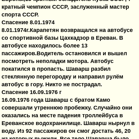
кратный чемпион СССР, заслуженный мастер
спорта СССР.
Спасение 8.01.1974
8.01.1974г.Карапетян возвращался на автобусе
со спортивной базы Цахкадзор в Ереван. В
автобусе находилось более 13
пассажиров.Водитель остановился и вышел
посмотреть неполадки мотора. Автобус
покатился в пропасть. Шаварш разбил
стеклянную перегородку и направил рулём
автобус в гору. Никто не пострадал.
Спасение 16.09.1976 г
16.09.1976 года Шаварш с братом Камо
совершали утреннюю пробежку. Случайно они
оказались на месте падения троллейбуса в
Ереванское водохранилище. Шаварш нырнул в
воду. Из 92 пассажиров он смог достать 46, 20
из которых выжили. Все тело Шаварша было