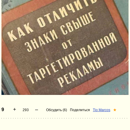
+
–
9
293
Обсудить (6)
Поделиться
Tio Marcos
★