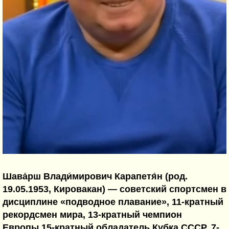
Шава́рш Влади́мирович Карапетя́н
(род.
19.05.1953, Кировакан) — советский спортсмен в
дисциплине «подводное плавание», 11-кратный
рекордсмен мира, 13-кратный чемпион
Европы,15-кратный обладатель Кубка СССР, 7-