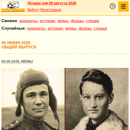
Лучшее дня 09 августа 2026
Войти
|
Регистрация
Свежие
:
анекдоты
,
истории
,
мемы
,
фразы
,
стишки
Случайные:
анекдоты
,
истории
,
мемы
,
фразы
,
стишки
06 ИЮНЯ 2026
ОБЩИЙ ВЫПУСК
06.06.2026, МЕМЫ