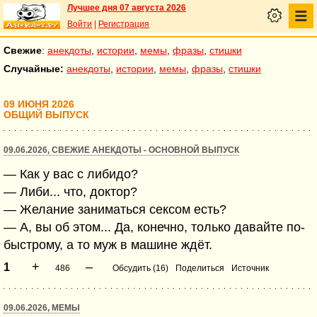
Лучшее дня 07 августа 2026
Войти
|
Регистрация
Свежие
:
анекдоты
,
истории
,
мемы
,
фразы
,
стишки
Случайные:
анекдоты
,
истории
,
мемы
,
фразы
,
стишки
09 ИЮНЯ 2026
ОБЩИЙ ВЫПУСК
09.06.2026, СВЕЖИЕ АНЕКДОТЫ - ОСНОВНОЙ ВЫПУСК
— Как у вас с либидо?
— Либи... что, доктор?
— Желание заниматься сексом есть?
— А, вы об этом... Да, конечно, только давайте по-
быстрому, а то муж в машине ждёт.
+
–
1
486
Обсудить (16)
Поделиться
Источник
09.06.2026, МЕМЫ