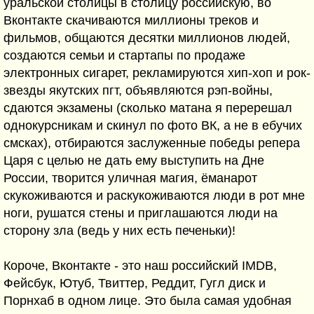
уральской столицы в столицу российскую, во
Вконтакте скачиваются миллионы треков и
фильмов, общаются десятки миллионов людей,
создаются семьи и стартапы по продаже
электронных сигарет, рекламируются хип-хоп и рок-
звезды якутских пгт, объявляются рэп-войны,
сдаются экзамены (сколько матана я перерешал
однокурсникам и скинул по фото ВК, а не в ебучих
смсках), отбираются заслуженные победы репера
Царя с целью не дать ему выступить на Дне
России, творится уличная магия, ёманарот
скукоживаются и раскукоживаются люди в рот мне
ноги, рушатся стены и приглашаются люди на
сторону зла (ведь у них есть печеньки)!
Короче, Вконтакте - это наш российский IMDB,
Фейсбук, Ютуб, Твиттер, Реддит, Гугл диск и
Порнхаб в одном лице. Это была самая удобная