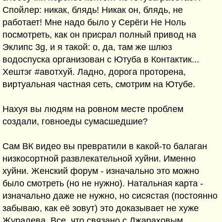
Спойлер: никак, блядь! Никак он, блядь, не
работает! Мне надо было у Серёги Не Ноль
посмотреть, как он присрал полный привод на
Эклипс 3g, и я такой: о, да, там же шлюз
водоспуска организован с Ютуба в Контактик...
Хештэг #авотхуй. Ладно, дорога проторена,
виртуальная частная сеть, смотрим на Ютубе.
Нахуя вы людям на ровном месте проблем
создали, говноеды сумасшедшие?
Сам ВК видео вы превратили в какой-то балаган
низкосортной развлекательной хуйни. Именно
хуйни. Женский форум - изначально это можно
было смотреть (но не нужно). Натальная карта -
изначально даже не нужно, но сисястая (постоянно
забываю, как её зовут) это доказывает не хуже
Журалева. Все, что связано с Джараховым,