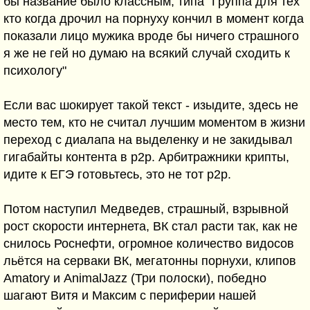
бы название было классным, типа "Группа для тех
кто когда дрочил на порнуху кончил в момент когда
показали лицо мужика вроде бы ничего страшного
я же не гей но думаю на всякий случай сходить к
психологу"
Если вас шокирует такой текст - изыдите, здесь не
место тем, кто не считал лучшим моментом в жизни
переход с диалапа на выделенку и не закидывал
гигабайты контента в p2p. Арбитражники крипты,
идите к ЕГЭ готовьтесь, это не тот p2p.
Потом наступил Медведев, страшный, взрывной
рост скорости интернета, ВК стал расти так, как не
снилось Роснефти, огромное количество видосов
льётся на серваки ВК, мегатонны порнухи, клипов
Amatory и AnimalJazz (Три полоски), победно
шагают Витя и Максим с периферии нашей