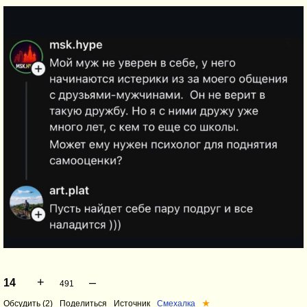
+
–
14
491
Обсудить (2)
Поделиться
Источник
Смехалка
★