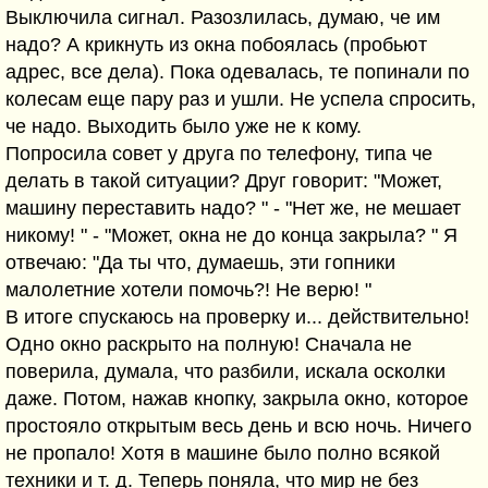
Выключила сигнал. Разозлилась, думаю, че им
надо? А крикнуть из окна побоялась (пробьют
адрес, все дела). Пока одевалась, те попинали по
колесам еще пару раз и ушли. Не успела спросить,
че надо. Выходить было уже не к кому.
Попросила совет у друга по телефону, типа че
делать в такой ситуации? Друг говорит: "Может,
машину переставить надо? " - "Нет же, не мешает
никому! " - "Может, окна не до конца закрыла? " Я
отвечаю: "Да ты что, думаешь, эти гопники
малолетние хотели помочь?! Не верю! "
В итоге спускаюсь на проверку и... действительно!
Одно окно раскрыто на полную! Сначала не
поверила, думала, что разбили, искала осколки
даже. Потом, нажав кнопку, закрыла окно, которое
простояло открытым весь день и всю ночь. Ничего
не пропало! Хотя в машине было полно всякой
техники и т. д. Теперь поняла, что мир не без