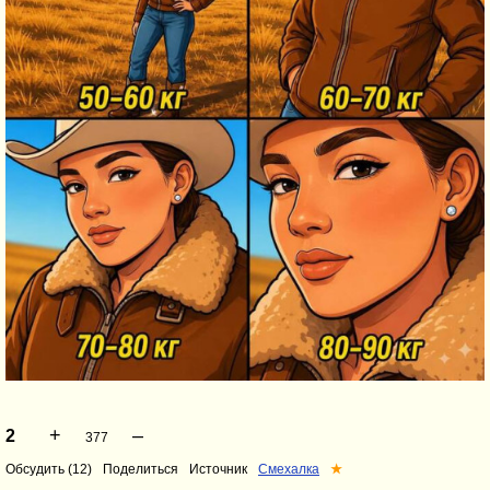
+
–
2
377
Обсудить (12)
Поделиться
Источник
Смехалка
★