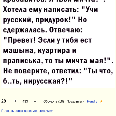
+
–
28
433
Обсудить (18)
Поделиться
Hendry
★
Послать донат автору/рассказчику