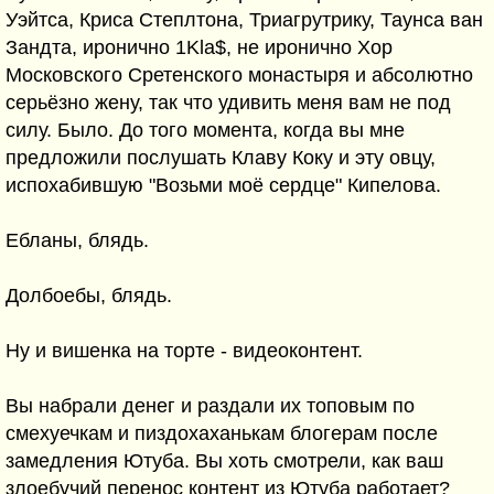
Уэйтса, Криса Степлтона, Триагрутрику, Таунса ван
Зандта, иронично 1Kla$, не иронично Хор
Московского Сретенского монастыря и абсолютно
серьёзно жену, так что удивить меня вам не под
силу. Было. До того момента, когда вы мне
предложили послушать Клаву Коку и эту овцу,
испохабившую "Возьми моё сердце" Кипелова.
Ебланы, блядь.
Долбоебы, блядь.
Ну и вишенка на торте - видеоконтент.
Вы набрали денег и раздали их топовым по
смехуечкам и пиздохаханькам блогерам после
замедления Ютуба. Вы хоть смотрели, как ваш
злоебучий перенос контент из Ютуба работает?