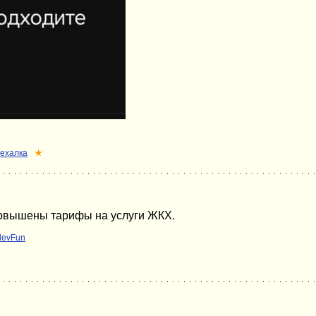
ехалка
★
 повышены тарифы на услуги ЖКХ.
devFun