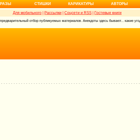
РАЗЫ
СТИШКИ
КАРИКАТУРЫ
АВТОРЫ
Для мобильного
|
Рассылки
|
Соцсети и RSS
|
Гостевые книги
 предварительный отбор публикуемых материалов. Анекдоты здесь бывают... какие угод