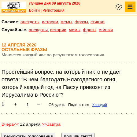
Лучшее дня 09 августа 2026
Войти
|
Регистрация
Свежие
:
анекдоты
,
истории
,
мемы
,
фразы
,
стишки
Случайные:
анекдоты
,
истории
,
мемы
,
фразы
,
стишки
12 АПРЕЛЯ 2026
ОСТАЛЬНЫЕ ФРАЗЫ
Меняется каждый час по результатам голосования
Простейший вопрос, на который никто не дает
ответа: "В чем благодать Благодатного огня,
который каждый год на Пасху привозят из
Иерусалима в Россию"?
+
–
1
-1
Обсудить
Поделиться
Клавдий
Вчера<<
12 апреля
>>Завтра