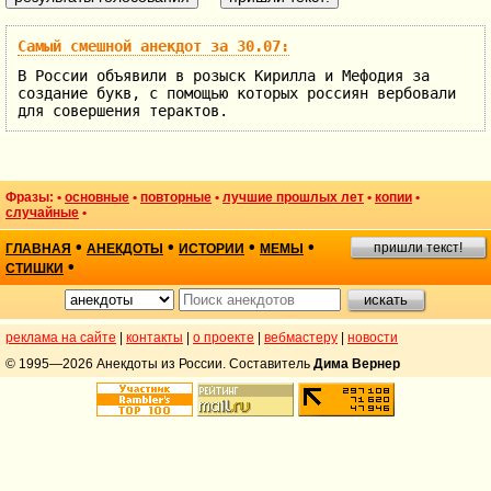
Самый смешной анекдот за 30.07:
В России объявили в розыск Кирилла и Мефодия за
создание букв, с помощью которых россиян вербовали
для совершения терактов.
Фразы: •
основные
•
повторные
•
лучшие прошлых лет
•
копии
•
случайные
•
•
•
•
•
пришли текст!
ГЛАВНАЯ
АНЕКДОТЫ
ИСТОРИИ
МЕМЫ
•
СТИШКИ
реклама на сайте
|
контакты
|
о проекте
|
вебмастеру
|
новости
© 1995—2026 Анекдоты из России. Составитель
Дима Вернер