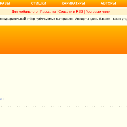
РАЗЫ
СТИШКИ
КАРИКАТУРЫ
АВТОРЫ
Для мобильного
|
Рассылки
|
Соцсети и RSS
|
Гостевые книги
 предварительный отбор публикуемых материалов. Анекдоты здесь бывают... какие угод
ич