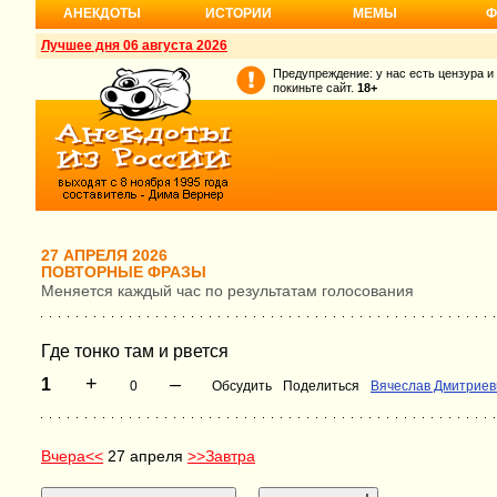
АНЕКДОТЫ
ИСТОРИИ
МЕМЫ
Ф
Лучшее дня 06 августа 2026
Предупреждение: у нас есть цензура и
покиньте сайт.
18+
27 АПРЕЛЯ 2026
ПОВТОРНЫЕ ФРАЗЫ
Меняется каждый час по результатам голосования
Где тонко там и рвется
+
–
1
0
Обсудить
Поделиться
Вячеслав Дмитриев
Вчера<<
27 апреля
>>Завтра