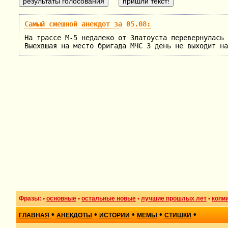
Самый смешной анекдот за 05.08:
На трассе М-5 недалеко от Златоуста перевернулась 
Выехвшая на место бригада МЧС 3 день не выходит на
Фразы: •
основные
•
остальные новые
•
лучшие прошлых лет
•
копи
•
•
•
•
•
ГЛАВНАЯ
АНЕКДОТЫ
ИСТОРИИ
МЕМЫ
СТИШКИ