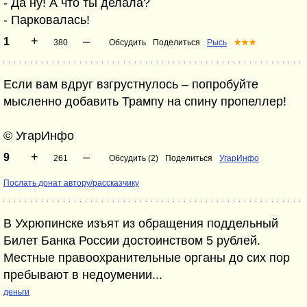
- Да ну! А что ты делала?
- Парковалась!
+
–
1
380
Обсудить
Поделиться
Рысь
★★★
Если вам вдруг взгрустнулось – попробуйте
мысленно добавить Трампу на спину пропеллер!
© УгарИнфо
+
–
9
261
Обсудить (2)
Поделиться
УгарИнфо
Послать донат автору/рассказчику
В Ухрюпинске изъят из обращения поддельный
Билет Банка России достоинством 5 рублей.
Местные правоохранительные органы до сих пор
пребывают в недоумении...
деньги