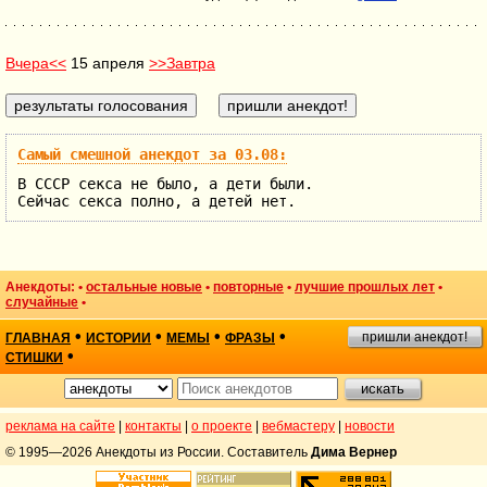
Вчера<<
15 апреля
>>Завтра
Самый смешной анекдот за 03.08:
В СССР секса не было, а дети были.
Сейчас секса полно, а детей нет.
Анекдоты: •
остальные новые
•
повторные
•
лучшие прошлых лет
•
случайные
•
•
•
•
•
пришли анекдот!
ГЛАВНАЯ
ИСТОРИИ
МЕМЫ
ФРАЗЫ
•
СТИШКИ
реклама на сайте
|
контакты
|
о проекте
|
вебмастеру
|
новости
© 1995—2026 Анекдоты из России. Составитель
Дима Вернер