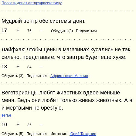
Послать донат автору/рассказчику
Мудрый венгр обе системы доит.
+
–
17
75
Обсудить (3)
Поделиться
Лайфхак: чтобы цены в магазинах кусались не так
сильно, представьте, что завтра будет еще хуже.
+
–
13
84
Обсудить (3)
Поделиться
Африканская Молния
Вегетарианцы любят животных вдвое меньше
меня. Ведь они любят только живых животных. А я
и мёртвыми не брезгую.
веган
+
–
10
35
Обсудить (5)
Поделиться
Источник
Юрий Татаркин