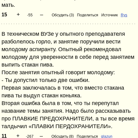
мать.
+
–
15
-55
Обсудить (3)
Поделиться
Источник
Rys
В техническом ВУЗе у опытного преподавателя
разболелось горло, и занятие поручили вести
молодому аспиранту. Опытный рекомендовал
молодому для уверенности в себе перед занятием
выпить стакан пива.
После занятия опытный говорит молодому:
- Ты допустил только две ошибки.
Первая заключалась в том, что вместо стакана
пива ты выдул стакан коньяка.
Вторая ошибка была в том, что ты перепутал
название темы занятия. Надо было рассказывать
про ПЛАВКИЕ ПРЕДОХРАНИТЕЛИ, а ты все время
талдычил «ПЛАВКИ ПЕРДОХРАНИТЕЛИ».
+
–
11
-267
Обсудить (8)
Поделиться
glazun