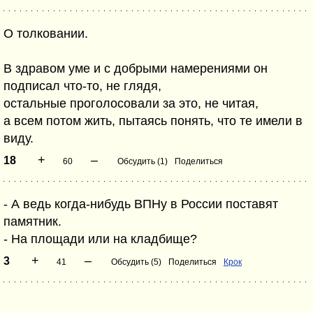
О толковании.
В здравом уме и с добрыми намерениями он
подписал что-то, не глядя,
остальные проголосовали за это, не читая,
а всем потом жить, пытаясь понять, что те имели в
виду.
+
–
18
60
Обсудить (1)
Поделиться
- А ведь когда-нибудь ВПНу в России поставят
памятник.
- На площади или на кладбище?
+
–
3
41
Обсудить (5)
Поделиться
Крок