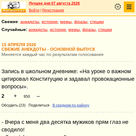
Лучшее дня 07 августа 2026
Войти
|
Регистрация
Свежие
:
анекдоты
,
истории
,
мемы
,
фразы
,
стишки
Случайные:
анекдоты
,
истории
,
мемы
,
фразы
,
стишки
15 АПРЕЛЯ 2026
СВЕЖИЕ АНЕКДОТЫ - ОСНОВНОЙ ВЫПУСК
Меняется каждый час по результатам голосования
Запись в школьном дневнике: «На уроке о важном
цитировал Конституцию и задавал провокационные
вопросы».
+
–
2
950
Обсудить (23)
Поделиться
В среднем по району
- Вчера с меня два десятка мужиков прям глаз не
сводило!