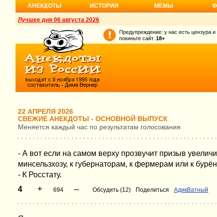
АНЕКДОТЫ
ИСТОРИИ
МЕМЫ
Ф
Лучшее дня 06 августа 2026
Предупреждение: у нас есть цензура и
покиньте сайт.
18+
22 АПРЕЛЯ 2026
СВЕЖИЕ АНЕКДОТЫ - ОСНОВНОЙ ВЫПУСК
Меняется каждый час по результатам голосования
- А вот если на самом верху прозвучит призыв увеличит
минсельзхозу, к губернаторам, к фермерам или к бурё
- К Росстату.
+
–
4
694
Обсудить (12)
Поделиться
АдикВатный