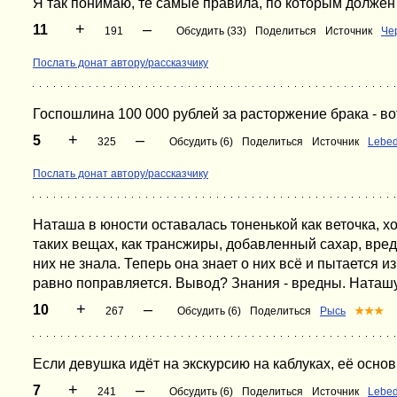
Я так понимаю, те самые правила, по которым должен
+
–
11
191
Обсудить (33)
Поделиться
Источник
Че
Послать донат автору/рассказчику
Госпошлина 100 000 рублей за расторжение брака - во
+
–
5
325
Обсудить (6)
Поделиться
Источник
Lebe
Послать донат автору/рассказчику
Наташа в юности оставалась тоненькой как веточка, х
таких вещах, как трансжиры, добавленный сахар, вред
них не знала. Теперь она знает о них всё и пытается и
равно поправляется. Вывод? Знания - вредны. Наташу
+
–
10
267
Обсудить (6)
Поделиться
Рысь
★★★
Если девушка идёт на экскурсию на каблуках, её основ
+
–
7
241
Обсудить (6)
Поделиться
Источник
Lebe