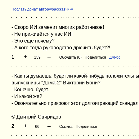
Послать донат автору/рассказчику
- Скоро ИИ заменит многих работников!
- Не приживётся у нас ИИ!
- Это ещё почему?
- А кого тогда руководство дрючить будет?!
+
–
1
159
Обсудить (6)
Поделиться
ДмРос
- Как ты думаешь, будет ли какой-нибудь положител
выпускницы "Дома-2" Виктории Бони?
- Конечно, будет.
- И какой же?
- Окончательно прикроют этот долгоиграющий скандал
© Дмитрий Свиридов
+
–
2
66
Ссылка
Поделиться