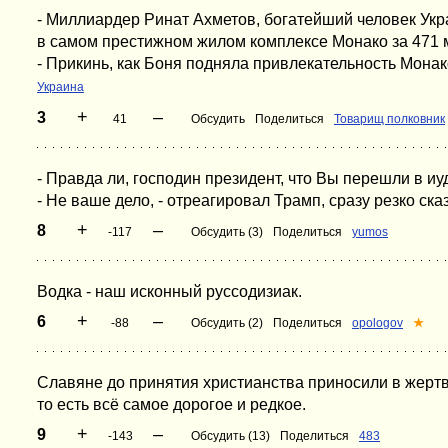
- Миллиардер Ринат Ахметов, богатейший человек Ук
в самом престижном жилом комплексе Монако за 471 
- Прикинь, как Боня подняла привлекательность Монак
Украина
+
–
3
41
Обсудить
Поделиться
Товарищ полковник
- Правда ли, господин президент, что Вы перешли в иу
- Не ваше дело, - отреагировал Трамп, сразу резко сказ
+
–
8
-117
Обсудить (3)
Поделиться
yumos
Водка - наш исконный руссодизиак.
+
–
6
-88
Обсудить (2)
Поделиться
opologov
★
Славяне до принятия христианства приносили в жертв
то есть всё самое дорогое и редкое.
+
–
9
-143
Обсудить (13)
Поделиться
483