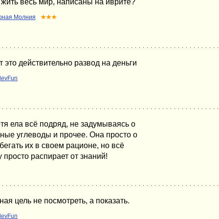
 жить весь мир, написаны на иврите?
рная Молния
★★★
т это действительно развод на деньги
devFun
отя ела всё подряд, не задумываясь о
ные углеводы и прочее. Она просто о
збегать их в своем рационе, но всё
 просто распирает от знаний!
ная цель не посмотреть, а показать.
devFun