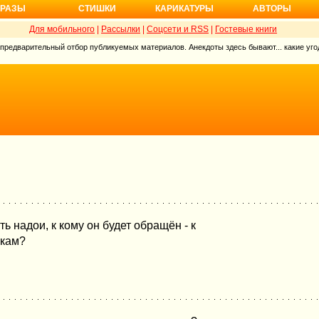
РАЗЫ
СТИШКИ
КАРИКАТУРЫ
АВТОРЫ
Для мобильного
|
Рассылки
|
Соцсети и RSS
|
Гостевые книги
 предварительный отбор публикуемых материалов. Анекдоты здесь бывают... какие угод
ь надои, к кому он будет обращён - к
нкам?