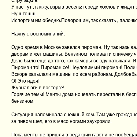
Стругацкие.
У нас тут , гляжу, взрыв веселья среди хохлов и жидят
Ну штошш…
Испортим им обедню.Поворошим, тэк сказать , палочко
Начну с воспоминаний.
Одно время в Москве завелся пироман. Ну так называ
дворам и жег машины. Бензином поливал и спичечку ч
Дело было еще до того, как камеры всюду натыкали. И 
Пироман то! Пироман се! Неуловимый пироман! Полиц
Вскоре запылали машины по всем районам. Долбоебы п
О! Это идея!
Журналюги в восторге!
Горячие темы! Менты дома ночевать перестали в бесп
бензином.
Ситуация напоминала снежный ком. Там уже граждане 
за пивом шел, его в мясо ногами заукрояли.
Пока менты не пришли в редакции газет и не пообеща