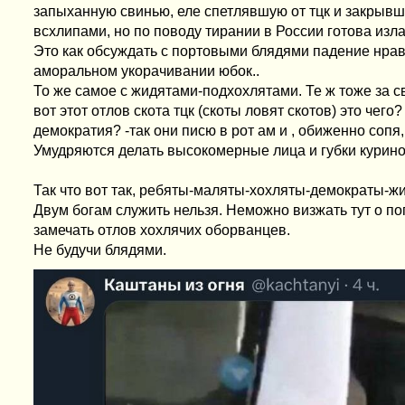
запыханную свинью, еле спетлявшую от тцк и закрывш
всхлипами, но по поводу тирании в России готова изла
Это как обсуждать с портовыми блядями падение нрав
аморальном укорачивании юбок..
То же самое с жидятами-подхохлятами. Те ж тоже за св
вот этот отлов скота тцк (скоты ловят скотов) это чег
демократия? -так они писю в рот ам и , обиженно сопя
Умудряются делать высокомерные лица и губки куриной 
Так что вот так, ребяты-маляты-хохляты-демократы-ж
Двум богам служить нельзя. Неможно визжать тут о по
замечать отлов хохлячих оборванцев.
Не будучи блядями.