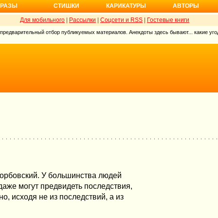
РАЗЫ
СТИШКИ
КАРИКАТУРЫ
АВТОРЫ
Для мобильного
|
Рассылки
|
Соцсети и RSS
|
Гостевые книги
 предварительный отбор публикуемых материалов. Анекдоты здесь бывают... какие угод
 Горбовский. У большинства людей
и даже могут предвидеть последствия,
но, исходя не из последствий, а из