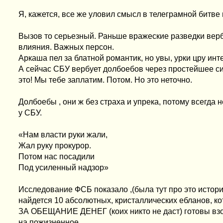
Я, кажется, все же уловил смысл в телеграмной битве
Вызов то серьезный. Раньше вражеские разведки верб
влияния. Важных персон.
Аркаша пел за блатной романтик, но увы, урки цру ин
А сейчас СБУ вербует долбоебов через простейшее с
это! Мы тебе заплатим. Потом. Но это неточно.
Долбоебы , они ж без страха и упрека, потому всегда 
у СБУ.
«Нам власти руки жали,
Жал руку прокурор.
Потом нас посадили
Под усиленный надзор»
Исследование ФСБ показало ,(была тут про это истори
найдется 10 абсолютных, кристаллических ебланов, к
ЗА ОБЕЩАНИЕ ДЕНЕГ (коих никто не даст) готовы взор
на пожизненное.