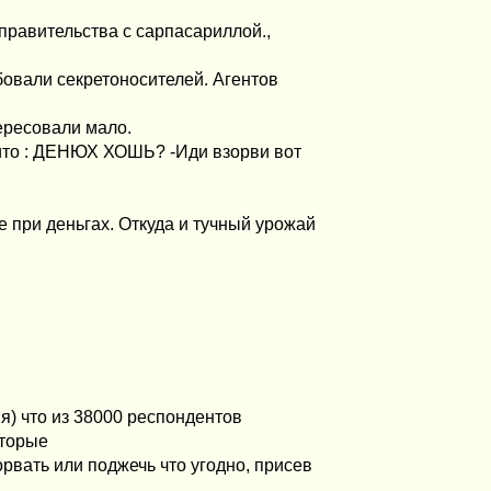
 правительства с сарпасариллой.,
овали секретоносителей. Агентов
тересовали мало.
ито : ДЕНЮХ ХОШЬ? -Иди взорви вот
не при деньгах. Откуда и тучный урожай
я) что из 38000 респондентов
оторые
вать или поджечь что угодно, присев