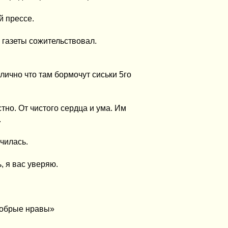
й прессе.
 газеты сожительствовал.
лично что там бормочут сиськи 5го
тно. От чистого сердца и ума. Им
.
чилась.
, я вас уверяю.
добрые нравы»