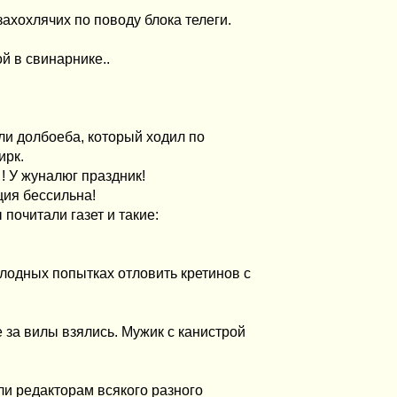
 захохлячих по поводу блока телеги.
й в свинарнике..
ли долбоеба, который ходил по
ирк.
! У жуналюг праздник!
ия бессильна!
очитали газет и такие:
лодных попытках отловить кретинов с
за вилы взялись. Мужик с канистрой
ли редакторам всякого разного