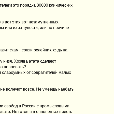
 телеги это порядка 30000 клинических
тив вот этих вот незамутненных,
ы или из за тупости, или по причине
зит скам : сожги релейник, сядь на
у низя. Хозява атата сделают.
ла повоевать?
и слабоумных от совратителей малых
 не волнуют вовсе. Не умеешь наебать
нии свобод в России с промысловыми
ато. Не готов я в оппонентах видеть