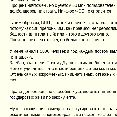
Процент ничтожен , но с учетом 60 млн пользователей
долбоящеров на страну. Никакое ФСБ не справится.
Таким образом, ВПН , прокси и прочее : это капча про
потому как сии препоны им , как правило, непреодолим
бедности (впн платный) или и того и другого купно.
Понятно, не всех отсечет, но большинство-точно.
У меня канал в 5000 человек и под каждым постом выла
пятнашечку.
Заебло, знаете ли. Почему Дуров с этим не борется: ем
Чего ж удивляться, что власти решили с этим мала ма
Отсечь самых искрометных, инициативных, отважных 
сих.
Права долбоебов , не способных установить впн меня
государство: живи по закону, епта.
Ну и в заключении замечу, что дискутировать о попра
оскотиненными человекообразными несколько страннов