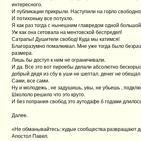
интересного.
И публикации прикрыли. Наступили на горло свободно
И потихоньку все потухло.
Я как раз тогда с нынешним главредом одной большой
Уж как она сетовала на ментовской беспредел!
Сатрапы! Душители свобод! Куда мы катимся!
Благоразумно помалкивал. Мне уже тогда было безраз
размера.
Лишь бы доступ к ним не ограничивали.
И да. Все это вот пироебы делали абсолютно бескорыс
добрый дядя из сбу в уши не шептал, денег не обещал
Сами, все сами.
Ну и молодежь , не задушишь, увы, не убьешь , подклю
Школоло решило что это круто.
И без попрания свобод это аутодафе б годами длилось
Далее.
«Не обманывайтесь: худые сообщества развращают 
Апостол Павел.