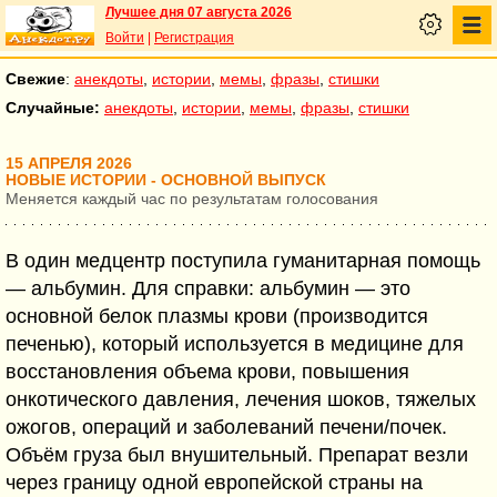
Лучшее дня 07 августа 2026
Войти
|
Регистрация
Свежие
:
анекдоты
,
истории
,
мемы
,
фразы
,
стишки
Случайные:
анекдоты
,
истории
,
мемы
,
фразы
,
стишки
15 АПРЕЛЯ 2026
НОВЫЕ ИСТОРИИ - ОСНОВНОЙ ВЫПУСК
Меняется каждый час по результатам голосования
В один медцентр поступила гуманитарная помощь
— альбумин. Для справки: альбумин — это
основной белок плазмы крови (производится
печенью), который используется в медицине для
восстановления объема крови, повышения
онкотического давления, лечения шоков, тяжелых
ожогов, операций и заболеваний печени/почек.
Объём груза был внушительный. Препарат везли
через границу одной европейской страны на