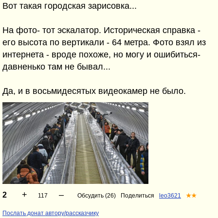
Вот такая городская зарисовка...
На фото- тот эскалатор. Историческая справка -
его высота по вертикали - 64 метра. Фото взял из
интернета - вроде похоже, но могу и ошибиться-
давненько там не бывал...
Да, и в восьмидесятых видеокамер не было.
+
–
2
117
Обсудить (26)
Поделиться
leo3621
★★
Послать донат автору/рассказчику