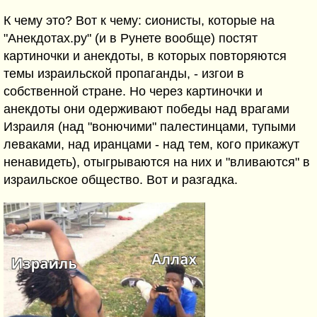
К чему это? Вот к чему: сионисты, которые на
"Анекдотах.ру" (и в Рунете вообще) постят
картиночки и анекдоты, в которых повторяются
темы израильской пропаганды, - изгои в
собственной стране. Но через картиночки и
анекдоты они одерживают победы над врагами
Израиля (над "вонючими" палестинцами, тупыми
леваками, над иранцами - над тем, кого прикажут
ненавидеть), отыгрываются на них и "вливаются" в
израильское общество. Вот и разгадка.