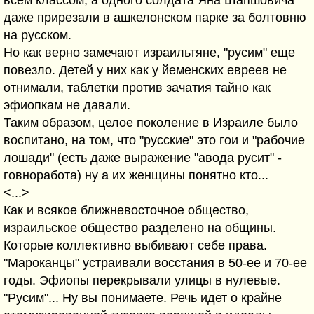
даже прирезали в ашкелонском парке за болтовню
на русском.
Но как верно замечают израильтяне, "русим" еще
повезло. Детей у них как у йеменских евреев не
отнимали, таблетки против зачатия тайно как
эфиопкам не давали.
Таким образом, целое поколение в Израиле было
воспитано, на том, что "русские" это гои и "рабочие
лошади" (есть даже выражение "авода русит" -
говноработа) ну а их женщины понятно кто...
<...>
Как и всякое ближневосточное общество,
израильское общество разделено на общины.
Которые коллективно выбивают себе права.
"Мароканцы" устраивали восстания в 50-ее и 70-ее
годы. Эфиопы перекрывали улицы в нулевые.
"Русим"... Ну вы понимаете. Речь идет о крайне