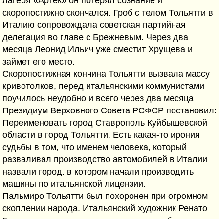
лагеря «Артек» он потерял сознание и
скоропостижно скончался. Гроб с телом Тольятти в
Италию сопровождала советская партийная
делегация во главе с Брежневым. Через два
месяца Леонид Ильич уже сместит Хрущева и
займет его место.
Скоропостижная кончина Тольятти вызвала массу
кривотолков, перед итальянскими коммунистами
поучилось неудобно и всего через два месяца
Президиум Верховного Совета РСФСР постановил:
Переименовать город Ставрополь Куйбышевской
области в город Тольятти. Есть какая-то ирония
судьбы в том, что именем человека, который
разваливал производство автомобилей в Италии
назвали город, в котором начали производить
машины по итальянской лицензии.
Пальмиро Тольятти был похоронен при огромном
скоплении народа. Итальянский художник Ренато