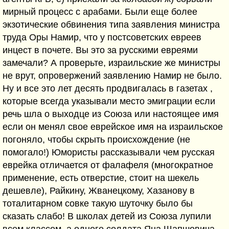
мирный процесс с арабами. Были еще более
экзотические обвинения типа заявления министра
труда Оры Намир, что у постсоветских евреев
инцест в почете. Вы это за русскими евреями
замечали? А проверьте, израильские же министры
не врут, опровержений заявлению Намир не было.
Ну и все это лет десять продвигалась в газетах ,
которые всегда указывали место эмиграции если
речь шла о выходце из Союза или настоящее имя
если он менял свое еврейское имя на израильское
погоняло, чтобы скрыть происхождение (не
помогало!) Юмористы рассказывали чем русская
еврейка отличается от фалафеля (многократное
применение, есть отверстие, стоит на шекель
дешевле), Райкину, Жванецкому, Хазанову в
тоталитарном совке такую шуточку было бы
сказать слабо! В школах детей из Союза лупили
всем классом, а одного солдата Яна Шапшовича