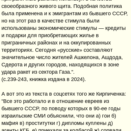
своеобразного живого щита. Подобная политика
была применена и к эмигрантам из бывшего СССР,
но на этот раз в качестве стимула были
использованы экономические стимулы — кредиты
и подарки для приобретающих жилье в
приграничных районах и на оккупированных
территориях. Сегодня «русские» составляют
значительное число жителей Ашкелона, Ашдода,
Сдерота и других городов, находящихся в зоне
удара ракет из сектора Газа.".
(c.239-243, книжка издана в 2024).
А вот это из текста в соцсетях того же Кирпиченка:
"Все это работало и в отношение евреев из
бывшего СССР, по поводу которых в 90-ее годы
израильские СМИ объяснили, что они а) гои б)
мафия в) проститутки г) дипломы куплены д)
агенты КГБ, е) приехали за колбасой ж) сорвали