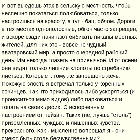
И вот выедешь этак в сельскую местность, чтобы
неспешно покататься-полюбоваться, только
настроишься на красоту, а тут - бац, облом. Дороги
в тех местах однополосные, обгон часто запрещен,
и вскоре сзади начинают бибикать пикапы местных
жителей. Для них это - вовсе не чудный
аватаровский мир, а просто очередной рабочий
день. Им некогда глазеть на привычное. И от осени
они видят только лишние хлопоты по сгребанию
листьев. Которые к тому же запрещено жечь.
Похожую злость я встречал только у коренных
сочинцев. Так что приходилось либо ускоряться (и
проноситься мимо видов) либо парковаться и
топать на своих двоих. С испорченным
настроением от пейзан. Таких (не, лучше "столь")
приземленных, чуждых, и лишенных чувства
прекрасного. Как - мысленно вопрошал я - они
смеют быть столь бесчувственными?