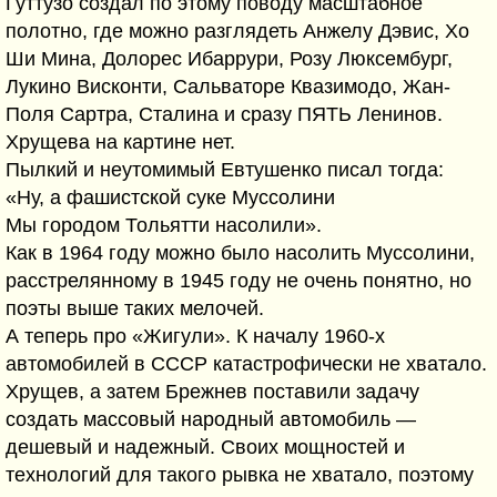
Гуттузо создал по этому поводу масштабное
полотно, где можно разглядеть Анжелу Дэвис, Хо
Ши Мина, Долорес Ибаррури, Розу Люксембург,
Лукино Висконти, Сальваторе Квазимодо, Жан-
Поля Сартра, Сталина и сразу ПЯТЬ Ленинов.
Хрущева на картине нет.
Пылкий и неутомимый Евтушенко писал тогда:
«Ну, а фашистской суке Муссолини
Мы городом Тольятти насолили».
Как в 1964 году можно было насолить Муссолини,
расстрелянному в 1945 году не очень понятно, но
поэты выше таких мелочей.
А теперь про «Жигули». К началу 1960-х
автомобилей в СССР катастрофически не хватало.
Хрущев, а затем Брежнев поставили задачу
создать массовый народный автомобиль —
дешевый и надежный. Своих мощностей и
технологий для такого рывка не хватало, поэтому