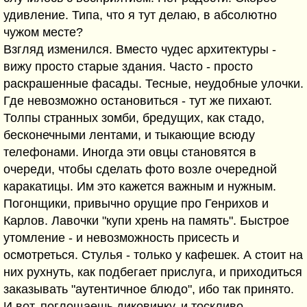
удивление. Типа, что я тут делаю, в абсолютно
чужом месте?
Взгляд изменился. Вместо чудес архитектуры -
вижу просто старые здания. Часто - просто
раскрашенные фасады. Тесные, неудобные улочки.
Где невозможно остановиться - тут же пихают.
Толпы странных зомби, бредущих, как стадо,
бесконечными лентами, и тыкающие всюду
телефонами. Иногда эти овцы становятся в
очереди, чтобы сделать фото возле очередной
каракатицы. Им это кажется важным и нужным.
Погонщики, привычно орущие про Генрихов и
Карлов. Лавочки "купи хрень на память". Быстрое
утомление - и невозможность присесть и
осмотреться. Стулья - только у кафешек. А стоит на
них рухнуть, как подбегает прислуга, и приходиться
заказывать "аутентичное блюдо", ибо так принято.
И вот, поглощаешь диковинку, и тоскливо