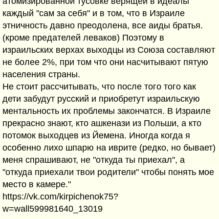
атомизированной тусовке верящей в идеалы
каждый "сам за себя" и в том, что в Израиле
этничность давно преодолена, все аиды братья.
(кроме предателей леваков) Поэтому в
израильских верхах выходцы из Союза составляют
не более 2%, при том что они насчитывают пятую
населения страны.
Не стоит рассчитывать, что после того того как
дети забудут русский и приобретут израильскую
ментальность их проблемы закончатся. В Израиле
прекрасно знают, кто ашкенази из Польши, а кто
потомок выходцев из Йемена. Иногда когда я
особенно лихо шпарю на иврите (редко, но бывает)
меня спрашивают, не "откуда ты приехал", а
"откуда приехали твои родители" чтобы понять мое
место в камере."
https://vk.com/kirpichenok75?
w=wall599981640_13019