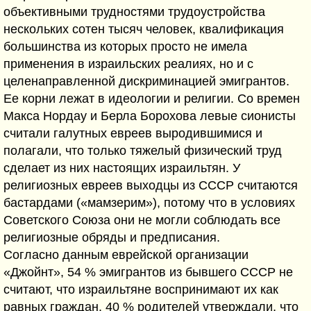
объективными трудностями трудоустройства
нескольких сотен тысяч человек, квалификация
большинства из которых просто не имела
применения в израильских реалиях, но и с
целенаправленной дискриминацией эмигрантов.
Ее корни лежат в идеологии и религии. Со времен
Макса Нордау и Берла Борохова левые сионисты
считали галутных евреев выродившимися и
полагали, что только тяжелый физический труд
сделает из них настоящих израильтян. У
религиозных евреев выходцы из СССР считаются
бастардами («мамзерим»), потому что в условиях
Советского Союза они не могли соблюдать все
религиозные обряды и предписания.
Согласно данным еврейской организации
«Джойнт», 54 % эмигрантов из бывшего СССР не
считают, что израильтяне воспринимают их как
равных граждан. 40 % родителей утверждали, что