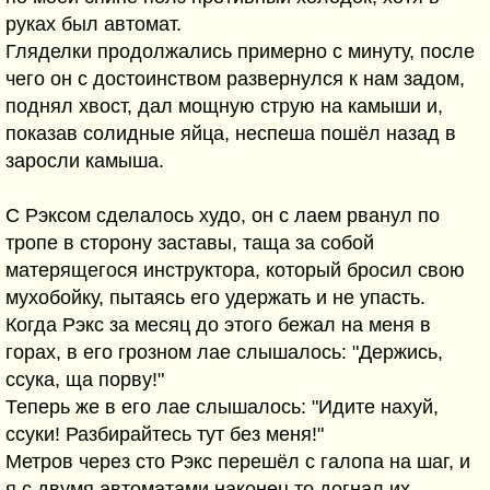
руках был автомат.
Гляделки продолжались примерно с минуту, после
чего он с достоинством развернулся к нам задом,
поднял хвост, дал мощную струю на камыши и,
показав солидные яйца, неспеша пошёл назад в
заросли камыша.
С Рэксом сделалось худо, он с лаем рванул по
тропе в сторону заставы, таща за собой
матерящегося инструктора, который бросил свою
мухобойку, пытаясь его удержать и не упасть.
Когда Рэкс за месяц до этого бежал на меня в
горах, в его грозном лае слышалось: "Держись,
ссука, ща порву!"
Теперь же в его лае слышалось: "Идите нахуй,
ссуки! Разбирайтесь тут без меня!"
Метров через сто Рэкс перешёл с галопа на шаг, и
я с двумя автоматами наконец то догнал их.