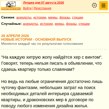
Лучшее дня 07 августа 2026
Войти
|
Регистрация
Свежие
:
анекдоты
,
истории
,
мемы
,
фразы
,
стишки
Случайные:
анекдоты
,
истории
,
мемы
,
фразы
,
стишки
28 АПРЕЛЯ 2026
НОВЫЕ ИСТОРИИ - ОСНОВНОЙ ВЫПУСК
Меняется каждый час по результатам голосования
"На каждую хитрую жопу найдётся хер с винтом".
Говорят, теперь нельзя писать в объявлении, что
сдаешь квартиру только славянам?
Но ведь на любые ограничения достаточно лишь
чуточку фантазии, небольших затрат на поиск
необходимых деталей интерьера сдаваемой
квартиры, и драконовских мер в договоре по
поводу любого изменения дизайна жилья.