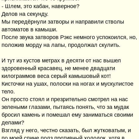
- Шлем, это кабан, наверное?
Делов на секунду.
Мы передёрнули затворы и направили стволы
автоматов в камыши.
После звука затворов Рэкс немного успокоился, но,
положив морду на лапы, продолжал скулить.
И тут из кустов метрах в десяти от нас вышел
здоровенный красавец, не менее двадцати
килограммов веса серый камышовый кот!
Кисточки на ушах, полоски на ногах и мускулистое
тело.
Он просто стоял и презрительно смотрел на нас
зелеными глазами, пытаясь понять, что за мудак
бросил камень и помешал ему заниматься своими
делами?
Взгляд у него, честно сказать, был жутковатым, и
по моей спине полз противный холодок, хотя в