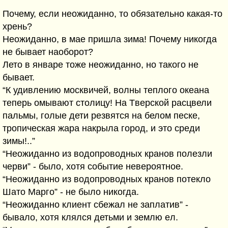
Почему, если неожиданно, то обязательно какая-то
хрень?
Неожиданно, в мае пришла зима! Почему никогда
не бывает наоборот?
Лето в январе тоже неожиданно, но такого не
бывает.
“К удивлению москвичей, волны теплого океана
теперь омывают столицу! На Tверской расцвели
пальмы, голые дети резвятся на белом песке,
тропическая жара накрыла город, и это среди
зимы!..”
“Неожиданно из водопроводных кранов полезли
чеpви” - было, хотя событие невероятное.
“Неожиданно из водопроводных кранов потекло
Шато Марго” - не было никогда.
“Неожиданно клиент сбежал не заплатив” -
бывало, хотя клялся детьми и землю eл.