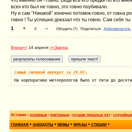
что именно он - говно. Ведь все его предки по его мне
всех кто был не говно, это говно поубивало.
Ну и сам "Никакой" конечно потомок-говно, от говна 
говно ! Ты успешно доказал что ты говно. Сам себя ты
+
–
1
0
Обсудить (7)
Поделиться
Доброжелатель
Вчера<<
14 апреля
>>Завтра
Самый смешной анекдот за 24.07:
На корпоративе метеорологов было от пяти до десяти
Истории: •
основные
•
повторные
•
лучшие прошлых лет
•
случайны
•
•
•
•
•
ГЛАВНАЯ
АНЕКДОТЫ
МЕМЫ
ФРАЗЫ
СТИШКИ