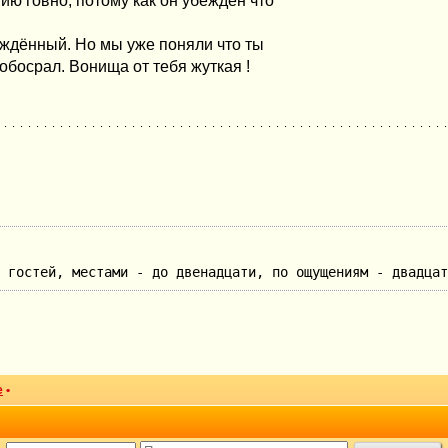
нию говно, потому как он убеждён что
рождённый. Но мы уже поняли что ты
 обосрал. Вонища от тебя жуткая !
 гостей, местами - до двенадцати, по ощущениям - двадцат
е
•