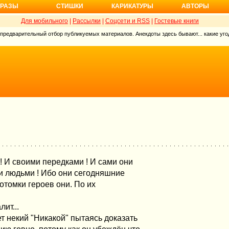
РАЗЫ
СТИШКИ
КАРИКАТУРЫ
АВТОРЫ
Для мобильного
|
Рассылки
|
Соцсети и RSS
|
Гостевые книги
 предварительный отбор публикуемых материалов. Анекдоты здесь бывают... какие угод
! И своими передками ! И сами они
ми людьми ! Ибо они сегодняшние
отомки героев они. По их
ит...
ет некий "Никакой" пытаясь доказать