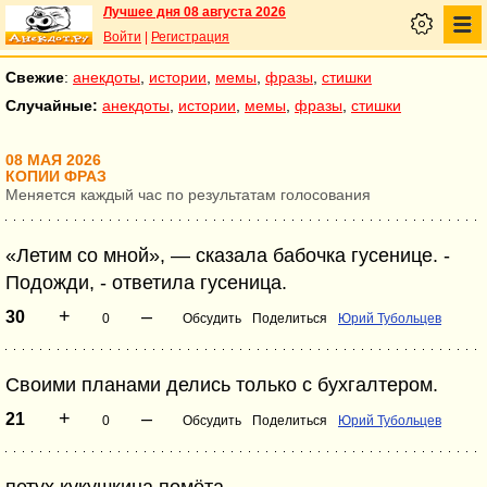
Лучшее дня 08 августа 2026
Войти
|
Регистрация
Свежие
:
анекдоты
,
истории
,
мемы
,
фразы
,
стишки
Случайные:
анекдоты
,
истории
,
мемы
,
фразы
,
стишки
08 МАЯ 2026
КОПИИ ФРАЗ
Меняется каждый час по результатам голосования
«Летим со мной», — сказала бабочка гусенице. -
Подожди, - ответила гусеница.
+
–
30
0
Обсудить
Поделиться
Юрий Тубольцев
Своими планами делись только с бухгалтером.
+
–
21
0
Обсудить
Поделиться
Юрий Тубольцев