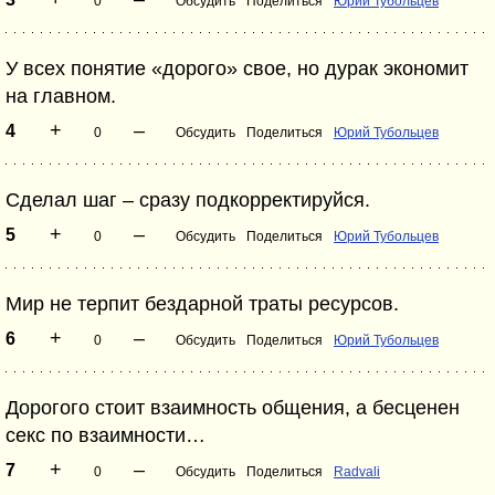
0
Обсудить
Поделиться
Юрий Тубольцев
У всех понятие «дорого» свое, но дурак экономит
на главном.
+
–
4
0
Обсудить
Поделиться
Юрий Тубольцев
Сделал шаг – сразу подкорректируйся.
+
–
5
0
Обсудить
Поделиться
Юрий Тубольцев
Мир не терпит бездарной траты ресурсов.
+
–
6
0
Обсудить
Поделиться
Юрий Тубольцев
Дорогого стоит взаимность общения, а бесценен
секс по взаимности…
+
–
7
0
Обсудить
Поделиться
Radvali