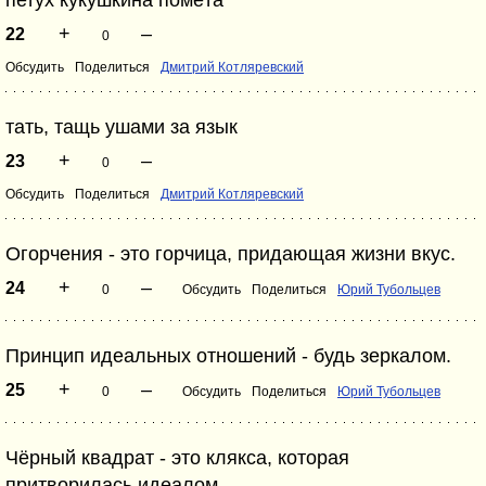
петух кукушкина помёта
+
–
22
0
Обсудить
Поделиться
Дмитрий Котляревский
тать, тащь ушами за язык
+
–
23
0
Обсудить
Поделиться
Дмитрий Котляревский
Огорчения - это горчица, придающая жизни вкус.
+
–
24
0
Обсудить
Поделиться
Юрий Тубольцев
Принцип идеальных отношений - будь зеркалом.
+
–
25
0
Обсудить
Поделиться
Юрий Тубольцев
Чёрный квадрат - это клякса, которая
притворилась идеалом.