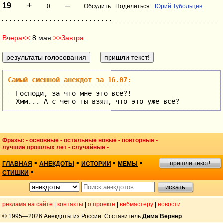
+
–
19
0
Обсудить
Поделиться
Юрий Тубольцев
Вчера<<
8 мая
>>Завтра
Самый смешной анекдот за 16.07:
- Господи, за что мне это всё?!
- Хмм... А с чего ты взял, что это уже всё?
Фразы: •
основные
•
остальные новые
•
повторные
•
лучшие прошлых лет
•
случайные
•
•
•
•
•
пришли текст!
ГЛАВНАЯ
АНЕКДОТЫ
ИСТОРИИ
МЕМЫ
•
СТИШКИ
реклама на сайте
|
контакты
|
о проекте
|
вебмастеру
|
новости
© 1995—2026 Анекдоты из России. Составитель
Дима Вернер