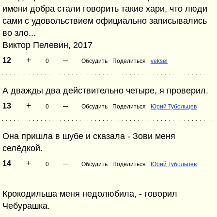
имени добра стали говорить такие хари, что люди
сами с удовольствием официально записывались
во зло...
Виктор Пелевин, 2017
+
–
12
0
Обсудить
Поделиться
veksel
А дважды два действительно четыре, я проверил.
+
–
13
0
Обсудить
Поделиться
Юрий Тубольцев
Она пришла в шубе и сказала - Зови меня
селёдкой.
+
–
14
0
Обсудить
Поделиться
Юрий Тубольцев
Крокодильша меня недолюбила, - говорил
Чебурашка.