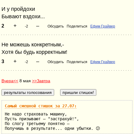
И у пройдохи
Бывают вздохи...
+
–
2
-2
Обсудить
Поделиться
Ефим Грайвер
Не можешь конкретным,-
Хотя бы будь корректным!
+
–
3
-2
Обсудить
Поделиться
Ефим Грайвер
Вчера<<
8 мая
>>Завтра
Самый смешной стишок за 27.07:
Не надо страховать машину,
Пусть призывают – "застрахуй!",
По слогу третьему понятно –
Получишь в результате... одни убытки. 😕