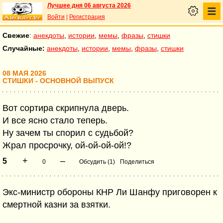
Лучшее дня 06 августа 2026
Войти
|
Регистрация
Свежие
:
анекдоты
,
истории
,
мемы
,
фразы
,
стишки
Случайные:
анекдоты
,
истории
,
мемы
,
фразы
,
стишки
08 МАЯ 2026
СТИШКИ - ОСНОВНОЙ ВЫПУСК
Вот сортира скрипнула дверь.
И все ясно стало теперь.
Ну зачем ты спорил с судьбой?
Жрал просрочку, ой-ой-ой-ой!?
+
–
5
0
Обсудить (1)
Поделиться
Экс-министр обороны КНР Ли Шанфу приговорен к
смертной казни за взятки.