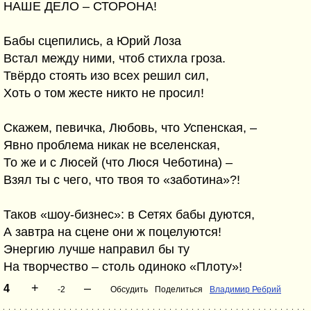
НАШЕ ДЕЛО – СТОРОНА!
Бабы сцепились, а Юрий Лоза
Встал между ними, чтоб стихла гроза.
Твёрдо стоять изо всех решил сил,
Хоть о том жесте никто не просил!
Скажем, певичка, Любовь, что Успенская, –
Явно проблема никак не вселенская,
То же и с Люсей (что Люся Чеботина) –
Взял ты с чего, что твоя то «заботина»?!
Таков «шоу-бизнес»: в Сетях бабы дуются,
А завтра на сцене они ж поцелуются!
Энергию лучше направил бы ту
На творчество – столь одиноко «Плоту»!
+
–
4
-2
Обсудить
Поделиться
Владимир Ребрий