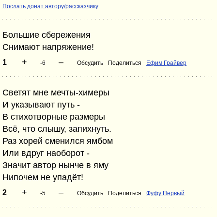
Послать донат автору/рассказчику
Большие сбережения
Снимают напряжение!
+
–
1
-6
Обсудить
Поделиться
Ефим Грайвер
Светят мне мечты-химеры
И указывают путь -
В стихотворные размеры
Всё, что слышу, запихнуть.
Раз хорей сменился ямбом
Или вдруг наоборот -
Значит автор нынче в яму
Нипочем не упадёт!
+
–
2
-5
Обсудить
Поделиться
Фуфу Первый