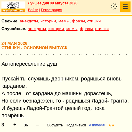
Лучшее дня 09 августа 2026
Войти
|
Регистрация
Свежие
:
анекдоты
,
истории
,
мемы
,
фразы
,
стишки
Случайные:
анекдоты
,
истории
,
мемы
,
фразы
,
стишки
24 МАЯ 2026
СТИШКИ - ОСНОВНОЙ ВЫПУСК
Автопереселение душ
Пускай ты служишь дворником, родишься вновь
карданом,
А после - от кардана до машины дорастешь,
Но если безнадёжен, то - родишься Ладой- Гранта,
И будешь Ладой-Грантой целый год, пока
помрёшь...
+
–
3
36
Обсудить
Поделиться
Ashmedai
★★