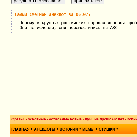
Самый смешной анекдот за 06.07:
- Почему в крупных российских городах исчезли проб
- Они не исчезли, они переместились на АЗС
Фразы: •
основные
•
остальные новые
•
лучшие прошлых лет
•
копи
•
•
•
•
•
ГЛАВНАЯ
АНЕКДОТЫ
ИСТОРИИ
МЕМЫ
СТИШКИ