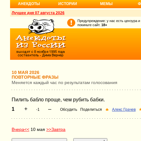
АНЕКДОТЫ
ИСТОРИИ
МЕМЫ
Ф
Лучшее дня 07 августа 2026
Предупреждение: у нас есть цензура и
покиньте сайт.
18+
10 МАЯ 2026
ПОВТОРНЫЕ ФРАЗЫ
Меняется каждый час по результатам голосования
Пилить бабло проще, чем рубить бабки.
+
–
1
-1
Обсудить
Поделиться
🔥
Алекс Грачев
Вчера<<
10 мая
>>Завтра