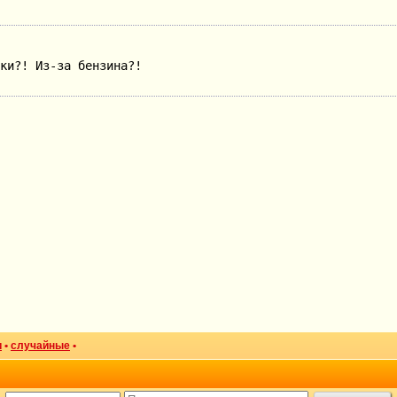
ки?! Из-за бензина?!
и
•
случайные
•