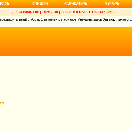
РАЗЫ
СТИШКИ
КАРИКАТУРЫ
АВТОРЫ
Для мобильного
|
Рассылки
|
Соцсети и RSS
|
Гостевые книги
 предварительный отбор публикуемых материалов. Анекдоты здесь бывают... какие угод
★★