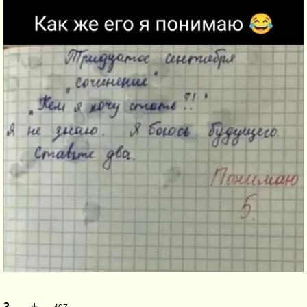
+
–
3