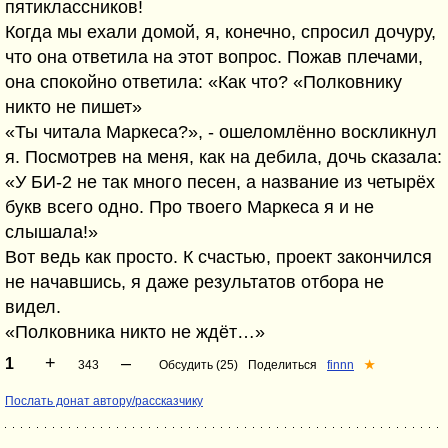
пятиклассников!
Когда мы ехали домой, я, конечно, спросил дочуру,
что она ответила на этот вопрос. Пожав плечами,
она спокойно ответила: «Как что? «Полковнику
никто не пишет»
«Ты читала Маркеса?», - ошеломлённо воскликнул
я. Посмотрев на меня, как на дебила, дочь сказала:
«У БИ-2 не так много песен, а название из четырёх
букв всего одно. Про твоего Маркеса я и не
слышала!»
Вот ведь как просто. К счастью, проект закончился
не начавшись, я даже результатов отбора не
видел.
«Полковника никто не ждёт…»
+
–
1
343
Обсудить (25)
Поделиться
finnn
★
Послать донат автору/рассказчику