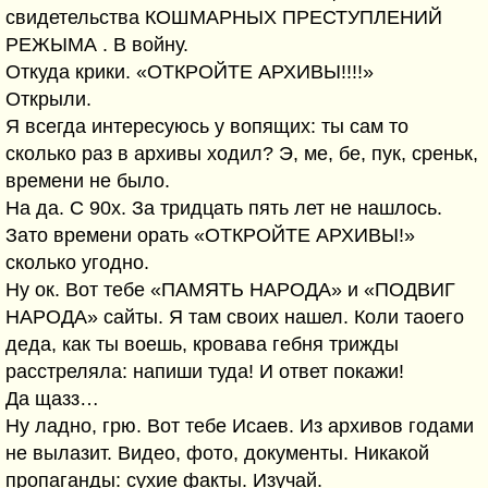
свидетельства КОШМАРНЫХ ПРЕСТУПЛЕНИЙ
РЕЖЫМА . В войну.
Откуда крики. «ОТКРОЙТЕ АРХИВЫ!!!!»
Открыли.
Я всегда интересуюсь у вопящих: ты сам то
сколько раз в архивы ходил? Э, ме, бе, пук, среньк,
времени не было.
На да. С 90х. За тридцать пять лет не нашлось.
Зато времени орать «ОТКРОЙТЕ АРХИВЫ!»
сколько угодно.
Ну ок. Вот тебе «ПАМЯТЬ НАРОДА» и «ПОДВИГ
НАРОДА» сайты. Я там своих нашел. Коли таоего
деда, как ты воешь, кровава гебня трижды
расстреляла: напиши туда! И ответ покажи!
Да щазз…
Ну ладно, грю. Вот тебе Исаев. Из архивов годами
не вылазит. Видео, фото, документы. Никакой
пропаганды: сухие факты. Изучай.