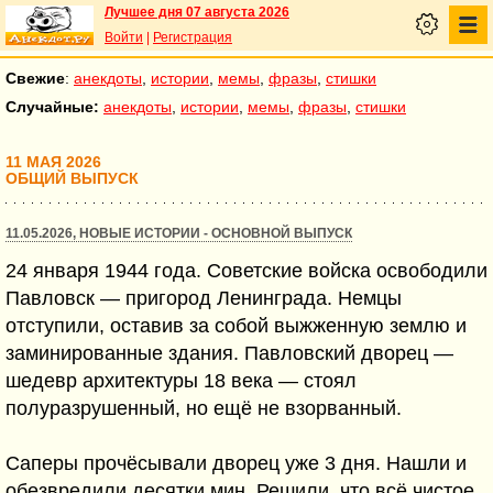
Лучшее дня 07 августа 2026
Войти
|
Регистрация
Свежие
:
анекдоты
,
истории
,
мемы
,
фразы
,
стишки
Случайные:
анекдоты
,
истории
,
мемы
,
фразы
,
стишки
11 МАЯ 2026
ОБЩИЙ ВЫПУСК
11.05.2026, НОВЫЕ ИСТОРИИ - ОСНОВНОЙ ВЫПУСК
24 января 1944 года. Советские войска освободили
Павловск — пригород Ленинграда. Немцы
отступили, оставив за собой выжженную землю и
заминированные здания. Павловский дворец —
шедевр архитектуры 18 века — стоял
полуразрушенный, но ещё не взорванный.
Саперы прочёсывали дворец уже 3 дня. Нашли и
обезвредили десятки мин. Решили, что всё чистое.