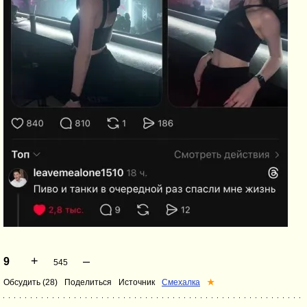
+
–
9
545
Обсудить (28)
Поделиться
Источник
Смехалка
★