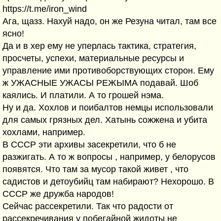
https://t.me/iron_wind
Ага, щазз. Нахуй надо, он же Резуна читал, там все
ясно!
Да и в хер ему не уперлась тактика, стратегия,
просчеты, успехи, материальные ресурсы и
управление ими противоборствующих сторон. Ему
ж УЖАСНЫЕ УЖАСЫ РЕЖЫМА подавай. Шоб
каялись. И платили. А то грошей нэма.
Ну и да. Хохлов и поибалтов немцы использовали
для самых грязных дел. Хатынь сожжена и убита
хохлами, например.
В СССР эти архивы засекретили, что б не
разжигать. А то ж вопросы , например, у белорусов
появятся. Что там за мусор такой живет , что
садистов и детоубийц там набирают? Нехорошо. В
СССР же дружба народов!
Сейчас рассекретили. Так что радости от
рассекречивания у побегайной жидоты не