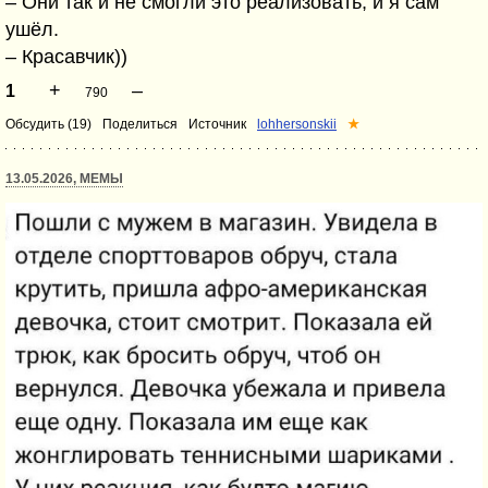
– Они так и не смогли это реализовать, и я сам
ушёл.
– Красавчик))
+
–
1
790
Обсудить (19)
Поделиться
Источник
lohhersonskii
★
13.05.2026, МЕМЫ