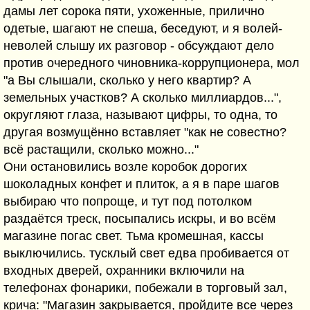
дамы лет сорока пяти, ухоженные, прилично
одетые, шагают не спеша, беседуют, и я волей-
неволей слышу их разговор - обсуждают дело
против очередного чиновника-коррупционера, мол
"а Вы слышали, сколько у него квартир? А
земельных участков? А сколько миллиардов...",
округляют глаза, называют цифры, то одна, то
другая возмущённо вставляет "как не совестно?
всё растащили, сколько можно..."
Они остановились возле коробок дорогих
шоколадных конфет и плиток, а я в паре шагов
выбираю что попроще, и тут под потолком
раздаётся треск, посыпались искры, и во всём
магазине погас свет. Тьма кромешная, кассы
выключились. тусклый свет едва пробивается от
входных дверей, охранники включили на
телефонах фонарики, побежали в торговый зал,
крича: "Магазин закрывается, пройдите все через