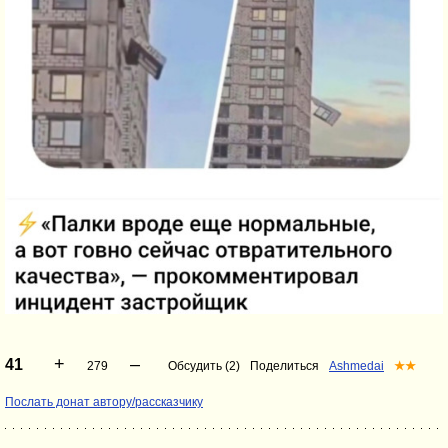
+
–
41
279
Обсудить (2)
Поделиться
Ashmedai
★★
Послать донат автору/рассказчику