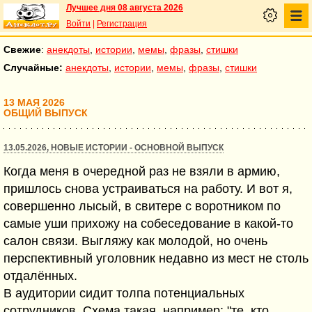
Лучшее дня 08 августа 2026
Войти
|
Регистрация
Свежие
:
анекдоты
,
истории
,
мемы
,
фразы
,
стишки
Случайные:
анекдоты
,
истории
,
мемы
,
фразы
,
стишки
13 МАЯ 2026
ОБЩИЙ ВЫПУСК
13.05.2026, НОВЫЕ ИСТОРИИ - ОСНОВНОЙ ВЫПУСК
Когда меня в очередной раз не взяли в армию,
пришлось снова устраиваться на работу. И вот я,
совершенно лысый, в свитере с воротником по
самые уши прихожу на собеседование в какой-то
салон связи. Выгляжу как молодой, но очень
перспективный уголовник недавно из мест не столь
отдалённых.
В аудитории сидит толпа потенциальных
сотрудников. Схема такая, например: "те, кто