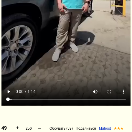
+
–
49
256
Обсудить (59)
Поделиться
Mghost
★★★