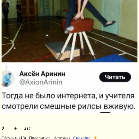
+
–
2
417
Обсудить (13)
Поделиться
Источник
Смехалка
★