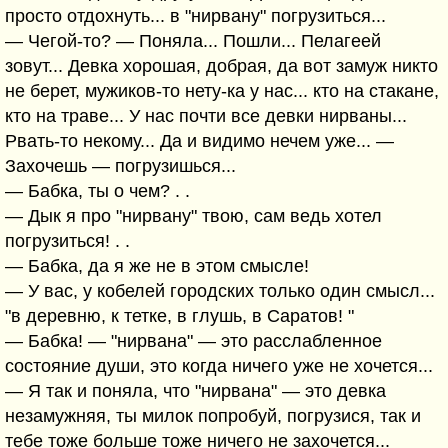
просто отдохнуть... в "нирвану" погрузиться...
— Чегой-то? — Поняла... Пошли... Пелагеей
зовут... Девка хорошая, добрая, да вот замуж никто
не берет, мужиков-то нету-ка у нас... кто на стакане,
кто на траве... У нас почти все девки нирваны...
Рвать-то некому... Да и видимо нечем уже... —
Захочешь — погрузишься...
— Бабка, ты о чем? . .
— Дык я про "нирвану" твою, сам ведь хотел
погрузиться! . .
— Бабка, да я же не в этом смысле!
— У вас, у кобелей городских только один смысл...
"в деревню, к тетке, в глушь, в Саратов! "
— Бабка! — "нирвана" — это расслабленное
состояние души, это когда ничего уже не хочется...
— Я так и поняла, что "нирвана" — это девка
незамужняя, ты милок попробуй, погрузися, так и
тебе тоже больше тоже ничего не захочется...