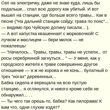
Сел на электричку, даже не знаю куда, лишь бы
подальше... спал всю дорогу как убитый. И вот
вышел на станции, где больше всего травы... Как в
песне ("На дальней станции сойду, трава по пояс"...
— видимо про Чуйскую долину писали... ).
— А вот капустка квашенная! с морковочкой! С
лучком и маслицем — бери милок — не
пожалеешь!
— "Началось... Травы, травы, травы не успели... от
росы серебрянной загнуться... " — У меня, как у
городского жителя к траве совершенно другое
отношение — я ж не корова и не конь... булатный о
трех "ногах" деревянных...
Бабка сидела и верещала на всю пустую
станцию... я оглянулся, и никого кроме себя не
обнаружил... . .
— Ты чего так орешь-то, бабка? Как пилорама! К
вам что, одни глухие ездят?