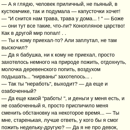
— А я глядю, человек приличный, не пьяный, в
кустюмчике, так и подумала — капусточки хочет!
— "И снится нам трава, трава у дома... ! " — Боже
— они тут все такие, что-ли? Конопляное царство!
Как в другой мир попал! . .
— Ты к кому приехал-то? Али заплутал, не там
выскочил?
— Да я бабушка, ни к кому не приехал, просто
захотелось немного на природе пожить, отдохнуть,
молочка деревенского попить, воздухом
подышать... "нирваны" захотелось... .
— Так ты "неработь", выходит? — да еще и
озабоченный?
— Да еще какой "работь! ", и деньги у меня есть, и
не озабоченный я, просто приспичило меня
сменить обстановку на некоторое время... — Ты
мне, старенькая, лучше ответь, у кого бы я смог
пожить недельку-другую? — Да я не про девок,