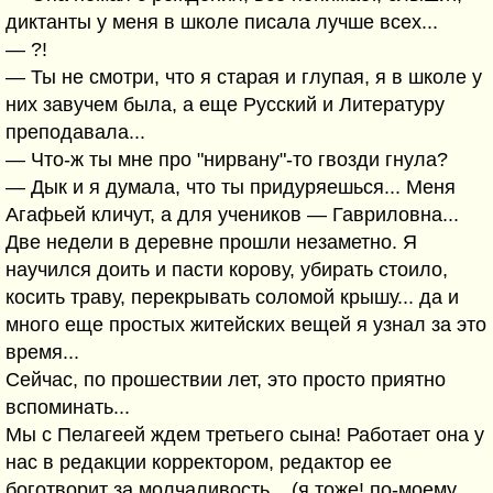
диктанты у меня в школе писала лучше всех...
— ?!
— Ты не смотри, что я старая и глупая, я в школе у
них завучем была, а еще Русский и Литературу
преподавала...
— Что-ж ты мне про "нирвану"-то гвозди гнула?
— Дык и я думала, что ты придуряешься... Меня
Агафьей кличут, а для учеников — Гавриловна...
Две недели в деревне прошли незаметно. Я
научился доить и пасти корову, убирать стоило,
косить траву, перекрывать соломой крышу... да и
много еще простых житейских вещей я узнал за это
время...
Сейчас, по прошествии лет, это просто приятно
вспоминать...
Мы с Пелагеей ждем третьего сына! Работает она у
нас в редакции корректором, редактор ее
боготворит за молчаливость... (я тоже! по-моему