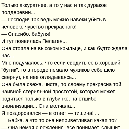
Только аккуратнее, а то у нас и так дураков
полдеревни...
— Господи! Так ведь можно навеки убить в
человеке чувство прекрасного!
— Спасибо, бабуля!
И тут появилась Пелагея...
Она стояла на высоком крыльце, и как-будто ждала
нас...
Мне подумалось, что если сводить ее в хороший
"бутик", то в городе немало мужиков себе шею
свернут, на нее оглядываясь...
Она была свежа, чиста, по-своему прекрасна той
наивной стерильной простотой, которая может
родиться только в глубинке, на отшибе
цивилизации... Она молчала...
Я поздоровался — в ответ — тишина! . .
— Бабка, а что-то она неприветливая какая-то?
— Она немая с рождения, все понимает, слышит,