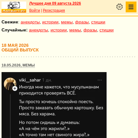
Лучшее дня 09 августа 2026
Войти
|
Регистрация
Свежие
:
анекдоты
,
истории
,
мемы
,
фразы
,
стишки
Случайные:
анекдоты
,
истории
,
мемы
,
фразы
,
стишки
18 МАЯ 2026
ОБЩИЙ ВЫПУСК
18.05.2026, МЕМЫ