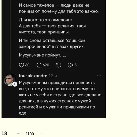
+
–
18
1100