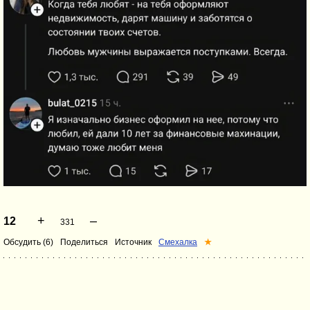
+
–
12
331
Обсудить (6)
Поделиться
Источник
Смехалка
★