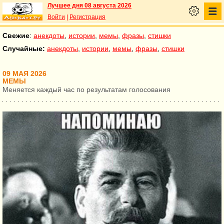
Лучшее дня 08 августа 2026
Войти
|
Регистрация
Свежие
:
анекдоты
,
истории
,
мемы
,
фразы
,
стишки
Случайные:
анекдоты
,
истории
,
мемы
,
фразы
,
стишки
09 МАЯ 2026
МЕМЫ
Меняется каждый час по результатам голосования