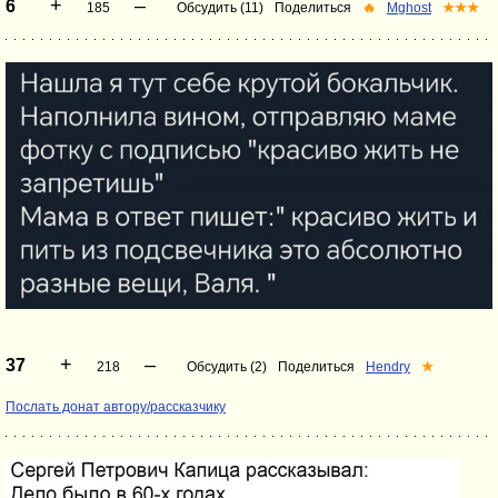
+
–
6
185
Обсудить (11)
Поделиться
🔥
Mghost
★★★
+
–
37
218
Обсудить (2)
Поделиться
Hendry
★
Послать донат автору/рассказчику