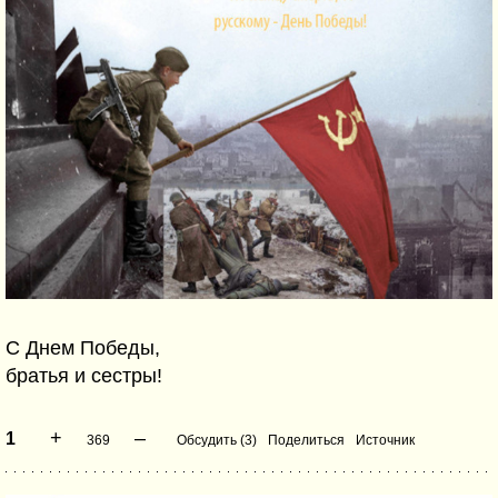
С Днем Победы,
братья и сестры!
+
–
1
369
Обсудить (3)
Поделиться
Источник