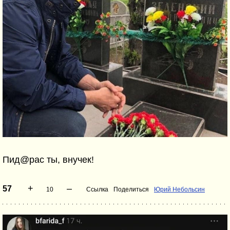
Пид@рас ты, внучек!
+
–
57
10
Ссылка
Поделиться
Юрий Небольсин