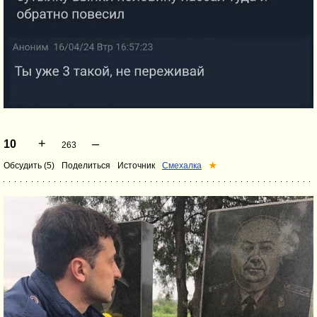
+
–
10
263
Обсудить (5)
Поделиться
Источник
Смехалка
★