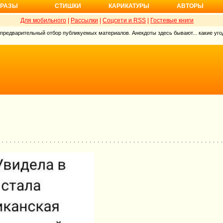
РАЗЫ
СТИШКИ
КАРИКАТУРЫ
АВТОРЫ
Для мобильного
|
Рассылки
|
Соцсети и RSS
|
Гостевые книги
 предварительный отбор публикуемых материалов. Анекдоты здесь бывают... какие угод