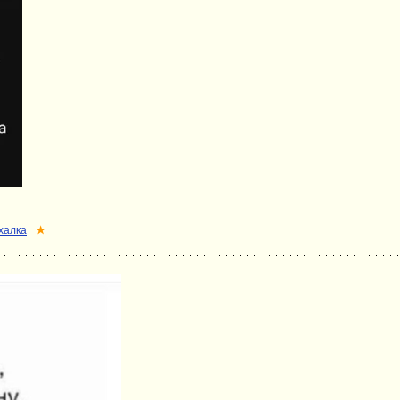
халка
★