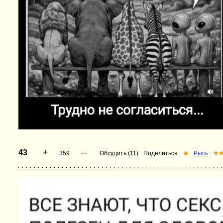
+
–
43
359
Обсудить (11)
Поделиться
🔥
Рысь
★