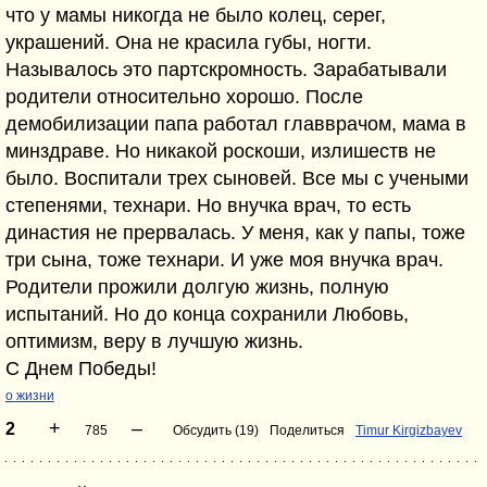
что у мамы никогда не было колец, серег,
украшений. Она не красила губы, ногти.
Называлось это партскромность. Зарабатывали
родители относительно хорошо. После
демобилизации папа работал главврачом, мама в
минздраве. Но никакой роскоши, излишеств не
было. Воспитали трех сыновей. Все мы с учеными
степенями, технари. Но внучка врач, то есть
династия не прервалась. У меня, как у папы, тоже
три сына, тоже технари. И уже моя внучка врач.
Родители прожили долгую жизнь, полную
испытаний. Но до конца сохранили Любовь,
оптимизм, веру в лучшую жизнь.
С Днем Победы!
о жизни
+
–
2
785
Обсудить (19)
Поделиться
Timur Kirgizbayev