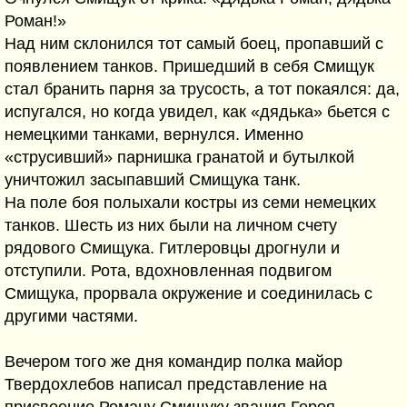
Роман!»
Над ним склонился тот самый боец, пропавший с
появлением танков. Пришедший в себя Смищук
стал бранить парня за трусость, а тот покаялся: да,
испугался, но когда увидел, как «дядька» бьется с
немецкими танками, вернулся. Именно
«струсивший» парнишка гранатой и бутылкой
уничтожил засыпавший Смищука танк.
На поле боя полыхали костры из семи немецких
танков. Шесть из них были на личном счету
рядового Смищука. Гитлеровцы дрогнули и
отступили. Рота, вдохновленная подвигом
Смищука, прорвала окружение и соединилась с
другими частями.
Вечером того же дня командир полка майор
Твердохлебов написал представление на
присвоение Роману Смищуку звания Героя