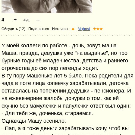
+
–
4
491
Обсудить (12)
Поделиться
Источник
🔥
Mghost
★★★
У моей коллеги по работе - дочь, зовут Маша.
Маша, правда, девушка уже "на выданье", но про
бурные годы её младенчества, детства и раннего
отрочества до сих пор легенды ходят.
В ту пору Машеньке лет 5 было. Пока родители для
чада в поте лица копеечку зарабатывали, деточка
оставалась на попечении дедушки - пенсионера. И
на ежевечерние жалобы дочурки о том, как ей
скучно без мамулечки и папулечки ответ был один:
- Для тебя же, доченька, стараемся.
Однажды Машу осенило:
- Пап, а я тоже деньги зарабатывать хочу, чтоб вы