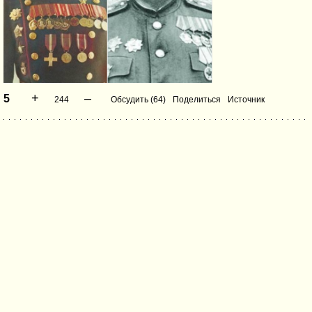
+
–
5
244
Обсудить (64)
Поделиться
Источник