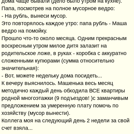
дома чаще бывали (дело было утром на кухне).
Папа, посмотрев на полное мусорное ведро:
- На рубль, вынеси мусор.
Это повторялось каждое утро: папа рубль - Маша
ведро на помойку.
Прошло что-то около месяца. Одним прекрасным
воскресным утром милое дитя залазит на
родительское ложе, в руках - коробка с аккуратно
сложенными купюрами (сумма относительно
значительная):
- Вот, можете недельку дома посидеть...
К вечеру выяснилось. Машенька весь месяц
методично каждый день обходила ВСЕ квартиры
родной многоэтажки (9 подъездов! )с заманчивым
предложением за умеренную плату помочь по
хозяйству (мусор вынести).
Коллега моя на следующий день 2 недели за свой
счет взяла...