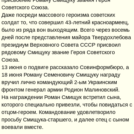
Советского Союза.
Даже посреди массового героизма советских
солдат то, что совершил 43-летний красноармеец,
было из ряда вон выходящим. Всего через восемь
дней после представления майора Твердохлебова
президиум Верховного Совета СССР присвоил
рядовому Смищуку звание Героя Советского
Союза.
13 июня о подвиге рассказало Совинформбюро, а
18 июня Роману Семеновичу Смищуку награду
вручил лично командующий 2-ым Украинским
фронтом генерал армии Родион Малиновский.
На награждении Роман Смищук встретил сына,
которого специально привезли, чтобы повидаться с
отцом-героем. Командование удовлетворило
просьбу Смищука-старшего, и далее отец с сыном
воевали вместе.