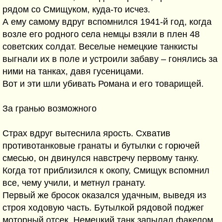
рядом со Смищуком, куда-то исчез.
А ему самому вдруг вспомнился 1941-й год, когда
возле его родного села немцы взяли в плен 48
советских солдат. Веселые немецкие танкисты
выгнали их в поле и устроили забаву – гонялись за
ними на танках, давя гусеницами.
Вот и эти шли убивать Романа и его товарищей.
За гранью возможного
Страх вдруг вытеснила ярость. Схватив
противотанковые гранаты и бутылки с горючей
смесью, он двинулся навстречу первому танку.
Когда тот приблизился к окопу, Смищук вспомнил
все, чему учили, и метнул гранату.
Первый же бросок оказался удачным, выведя из
строя ходовую часть. Бутылкой рядовой поджег
моторный отсек. Немецкий танк запылал факелом.