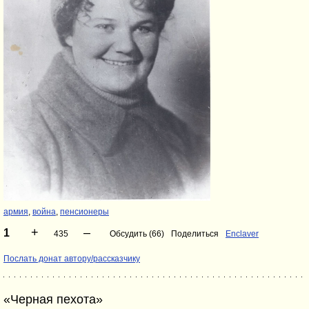
армия
,
война
,
пенсионеры
+
–
1
435
Обсудить (66)
Поделиться
Enclaver
Послать донат автору/рассказчику
«Черная пехота»