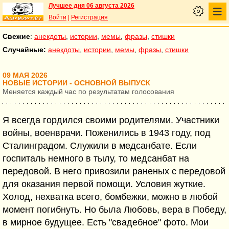
Лучшее дня 06 августа 2026
Войти
|
Регистрация
Свежие
:
анекдоты
,
истории
,
мемы
,
фразы
,
стишки
Случайные:
анекдоты
,
истории
,
мемы
,
фразы
,
стишки
09 МАЯ 2026
НОВЫЕ ИСТОРИИ - ОСНОВНОЙ ВЫПУСК
Меняется каждый час по результатам голосования
Я всегда гордился своими родителями. Участники
войны, военврачи. Поженились в 1943 году, под
Сталинградом. Служили в медсанбате. Если
госпиталь немного в тылу, то медсанбат на
передовой. В него привозили раненых с передовой
для оказания первой помощи. Условия жуткие.
Холод, нехватка всего, бомбежки, можно в любой
момент погибнуть. Но была Любовь, вера в Победу,
в мирное будущее. Есть "свадебное" фото. Мои