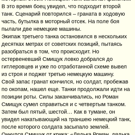
В это время боец увидел, что подходит второй
танк. Сценарий повторился – граната в ходовую
часть, бутылка в моторный отсек. На поле боя
пылали две немецкие машины.
Экипаж третьего танка остановился в нескольких
десятках метрах от советских позиций, пытаясь
разобраться в том, что происходит. Но
остервеневший Смищук ловко добрался до
гитлеровцев и уже по отработанной схеме вывел
из строя и поджег третью немецкую машину.
Свой запас гранат кончился, но солдат, пробежав
по окопам, нашел еще. Танки продолжали идти на
позиции роты. Силы заканчивались, но Роман
Смищук сумел справиться и с четвертым танком.
Затем был пятый, шестой… Как в тумане, он
увидел накатывающий на траншею немецкий танк,
после которого солдата засыпало землей.
Очнулся Смищук от крика: «Дядька Роман, дядька