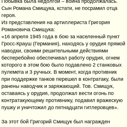
Побывка была недолгой – война продолжалась.
Сын Романа Смищука, кстати, не посрамил отца
героя.
Из представления на артиллериста Григория
Романовича Смищука:
«16 апреля 1945 года в бою за населенный пункт
Гросс-Крауш (Германия), находясь у орудия прямой
наводки, своими решительными действиями
бесперебойно обеспечивал работу орудия, огнем
которого в этом бою было подавлено 2 станковых
пулемета и 3 ручных. В момент, когда противник
при поддержке танков перешел в контратаку, были
ранены наводчик и заряжающий. Тов. Смищук,
оставаясь у орудия, продолжал вести огонь по
контратакующему противнику, подавил вражескую
пушку и уничтожил до пятнадцати гитлеровцев».
За этот бой Григорий Смищук был награжден