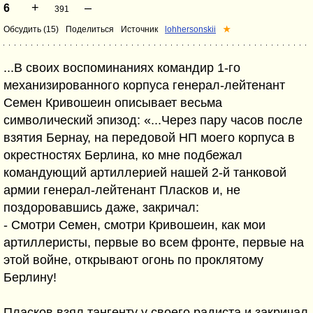
+
–
6
391
Обсудить (15)
Поделиться
Источник
lohhersonskii
★
...В своих воспоминаниях командир 1-го
механизированного корпуса генерал-лейтенант
Семен Кривошеин описывает весьма
символический эпизод: «...Через пару часов после
взятия Бернау, на передовой НП моего корпуса в
окрестностях Берлина, ко мне подбежал
командующий артиллерией нашей 2-й танковой
армии генерал-лейтенант Пласков и, не
поздоровавшись даже, закричал:
- Смотри Семен, смотри Кривошеин, как мои
артиллеристы, первые во всем фронте, первые на
этой войне, открывают огонь по проклятому
Берлину!
Пласков взял тангенту у своего радиста и закричал