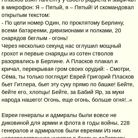
в микрофон: Я – Пятый, я – Пятый! И скомандовал
открытым текстом:
- По цели номер Один, по проклятому Берлину,
всеми батареями, дивизионами и полками, 20
снарядов беглым - огонь!
Через несколько секунд нас оглушил мощный
грохот и первые снаряды из сотен стволов
разорвались в Берлине. А Пласков плакал и
кричал, перекрывая гром своих орудий: - Смотри,
Сёма, ты только погляди! Еврей Григорий Пласков
бьет Гитлера, бьет эту суку прямо по башке! Бейте,
бейте его, хлопцы! Бейте, за Бабий Яр, за муки
народа нашего! Огонь, еще огонь, больше огня!..»
Евреи генералы и адмиралы были вовсе не
диковиной для армии и флота в годы войны, 228
генералов и адмиралов были евреями Из них