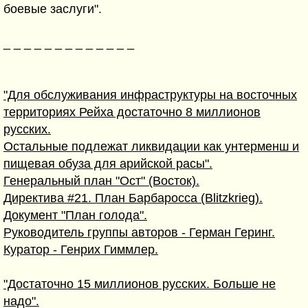
боевые заслуги".
_ _ _ _ _ _ _ _ _ _ _ _ _
"Для обслуживания инфраструктуры на восточных
территориях Рейха достаточно 8 миллионов
русских.
Остальные подлежат ликвидации как унтерменш и
пищевая обуза для арийской расы".
Генеральный план "Ост" (Восток).
Директива #21. План Барбаросса (Blitzkrieg).
Документ "План голода".
Руководитель группы авторов - Герман Геринг.
Куратор - Генрих Гиммлер.
"Достаточно 15 миллионов русских. Больше не
надо".