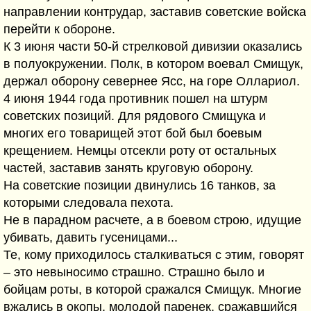
направлении контрудар, заставив советские войска
перейти к обороне.
К 3 июня части 50-й стрелковой дивизии оказались
в полуокружении. Полк, в котором воевал Смищук,
держал оборону севернее Ясс, на горе Оллариол.
4 июня 1944 года противник пошел на штурм
советских позиций. Для рядового Смищука и
многих его товарищей этот бой был боевым
крещением. Немцы отсекли роту от остальных
частей, заставив занять круговую оборону.
На советские позиции двинулись 16 танков, за
которыми следовала пехота.
Не в парадном расчете, а в боевом строю, идущие
убивать, давить гусеницами...
Те, кому приходилось сталкиваться с этим, говорят
– это невыносимо страшно. Страшно было и
бойцам роты, в которой сражался Смищук. Многие
вжались в окопы, молодой паренек, сражавшийся