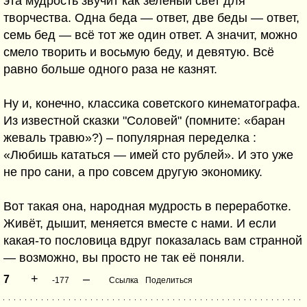
эта мудрость звучит как зелёный свет для
творчества. Одна беда — ответ, две беды — ответ,
семь бед — всё тот же один ответ. А значит, можно
смело творить и восьмую беду, и девятую. Всё
равно больше одного раза не казнят.
Ну и, конечно, классика советского кинематографа.
Из известной сказки "Соловей" (помните: «баран
жеваль травю»?) – популярная переделка :
«Любишь кататься — имей сто рублей». И это уже
не про сани, а про совсем другую экономику.
Вот такая она, народная мудрость в переработке.
Живёт, дышит, меняется вместе с нами. И если
какая-то пословица вдруг показалась вам странной
— возможно, вы просто не так её поняли.
+
–
7
-177
Ссылка
Поделиться