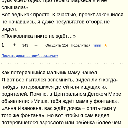
букв всего одно. Про твоего Маркеса я и не
слышала!»
Вот ведь как просто. К счастью, проект закончился
не начавшись, я даже результатов отбора не
видел.
«Полковника никто не ждёт…»
+
–
1
343
Обсудить (25)
Поделиться
finnn
★
Послать донат автору/рассказчику
Как потерявшийся мальчик маму нашёл
Я вот всё пытался вспомнить, видел ли я когда-
нибудь потерявшихся детей или ищущих их
родителей. Помню, в Центральном Детском Мире
объявляли: «Миша, тебя ждёт мама у фонтана».
«Анна Ивановна, вас ждёт дочка – опять-таки у
того же фонтана». Но вот чтобы я сам видел
потерявшегося взрослого или ребёнка более чем