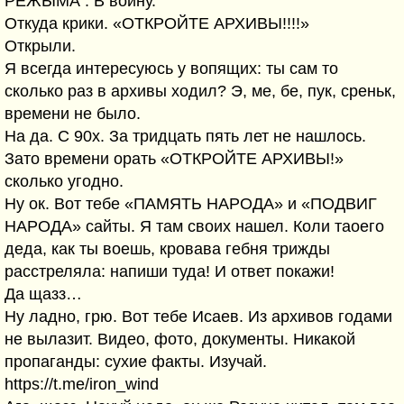
РЕЖЫМА . В войну.
Откуда крики. «ОТКРОЙТЕ АРХИВЫ!!!!»
Открыли.
Я всегда интересуюсь у вопящих: ты сам то
сколько раз в архивы ходил? Э, ме, бе, пук, среньк,
времени не было.
На да. С 90х. За тридцать пять лет не нашлось.
Зато времени орать «ОТКРОЙТЕ АРХИВЫ!»
сколько угодно.
Ну ок. Вот тебе «ПАМЯТЬ НАРОДА» и «ПОДВИГ
НАРОДА» сайты. Я там своих нашел. Коли таоего
деда, как ты воешь, кровава гебня трижды
расстреляла: напиши туда! И ответ покажи!
Да щазз…
Ну ладно, грю. Вот тебе Исаев. Из архивов годами
не вылазит. Видео, фото, документы. Никакой
пропаганды: сухие факты. Изучай.
https://t.me/iron_wind