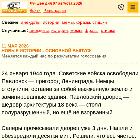
Лучшее дня 07 августа 2026
Войти
|
Регистрация
Свежие
:
анекдоты
,
истории
,
мемы
,
фразы
,
стишки
Случайные:
анекдоты
,
истории
,
мемы
,
фразы
,
стишки
11 МАЯ 2026
НОВЫЕ ИСТОРИИ - ОСНОВНОЙ ВЫПУСК
Меняется каждый час по результатам голосования
24 января 1944 года. Советские войска освободили
Павловск — пригород Ленинграда. Немцы
отступили, оставив за собой выжженную землю и
заминированные здания. Павловский дворец —
шедевр архитектуры 18 века — стоял
полуразрушенный, но ещё не взорванный.
Саперы прочёсывали дворец уже 3 дня. Нашли и
обезвредили десятки мин. Решили, что всё чистое.