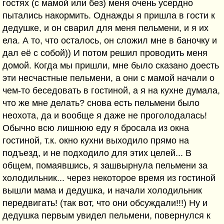
гостях (с мамой или без) меня очень усердно
пытались накормить. Однажды я пришла в гости к
дедушке, и он сварил для меня пельмени, и я их
ела. А то, что осталось, он сложил мне в баночку и
дал её с собой)) И потом решил проводить меня
домой. Когда мы пришли, мне было сказано доесть
эти несчастные пельмени, а они с мамой начали о
чем-то беседовать в гостиной, а я на кухне думала,
что же мне делать? снова есть пельмени было
неохота, да и вообще я даже не проголодалась!
Обычно всю лишнюю еду я бросала из окна
гостиной, т.к. окно кухни выходило прямо на
подъезд, и не подходило для этих целей... В
общем, помаявшись, я зашвырнула пельмени за
холодильник... через некоторое время из гостиной
вышли мама и дедушка, и начали холодильник
передвигать! (так вот, что они обсуждали!!!) Ну и
дедушка первым увидел пельмени, повернулся к