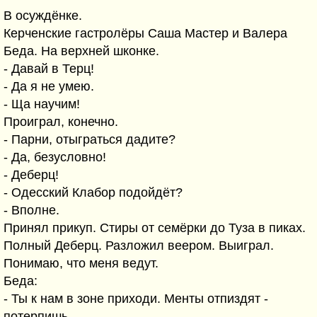
В осуждёнке.
Керченские гастролёры Саша Мастер и Валера
Беда. На верхней шконке.
- Давай в Терц!
- Да я не умею.
- Ща научим!
Проиграл, конечно.
- Парни, отыграться дадите?
- Да, безусловно!
- Деберц!
- Одесский Клабор подойдёт?
- Вполне.
Принял прикуп. Стиры от семёрки до Туза в пиках.
Полный Деберц. Разложил веером. Выиграл.
Понимаю, что меня ведут.
Беда:
- Ты к нам в зоне приходи. Менты отпиздят -
потерпишь.