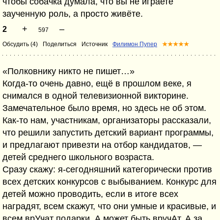
чтобы собачка думала, что вы не играете
заученную роль, а просто живёте.
+
–
2
597
Обсудить (4)
Поделиться
Источник
Филимон Пупер
★★★★★
«Полковнику никто не пишет…»
Когда-то очень давно, ещё в прошлом веке, я
снимался в одной телевизионной викторине.
Замечательное было время, но здесь не об этом.
Как-то нам, участникам, организаторы рассказали,
что решили запустить детский вариант программы,
и предлагают привезти на отбор кандидатов, —
детей среднего школьного возраста.
Сразу скажу: я-сегодняшний категорически против
всех детских конкурсов с выбыванием. Конкурс для
детей можно проводить, если в итоге всех
наградят, всем скажут, что они умные и красивые, и
всем врУчат подарки. А может быть вручАт. А за