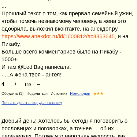
...
Прошлый текст о том, как прервал семейный ужин,
чтобы помочь незнакомому человеку, а жена это
одобрила, выложил вконтакте, на анекдот.ру
https://www.anekdot.ru/id/1600812/#c3363645,
и на
Пикабу.
Больше всего комментариев было на Пикабу -
1000+.
И там @LediBag написала:
- ...А жена твоя - ангел!"
+
–
4
-159
Обсудить (1)
Поделиться
Источник
Немолодой
★★★
Послать донат автору/рассказчику
Добрый день! Хотелось бы сегодня поговорить о
пословицах и поговорках, а точнее — об их
переделках. Потому что народная мудрость, как