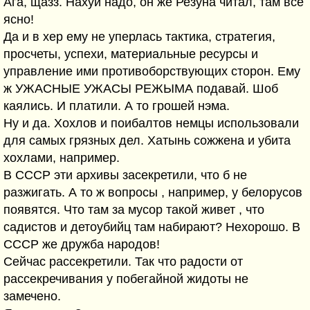
Ага, щазз. Нахуй надо, он же Резуна читал, там все
ясно!
Да и в хер ему не уперлась тактика, стратегия,
просчеты, успехи, материальные ресурсы и
управление ими противоборствующих сторон. Ему
ж УЖАСНЫЕ УЖАСЫ РЕЖЫМА подавай. Шоб
каялись. И платили. А то грошей нэма.
Ну и да. Хохлов и поибалтов немцы использовали
для самых грязных дел. Хатынь сожжена и убита
хохлами, например.
В СССР эти архивы засекретили, что б не
разжигать. А то ж вопросы , например, у белорусов
появятся. Что там за мусор такой живет , что
садистов и детоубийц там набирают? Нехорошо. В
СССР же дружба народов!
Сейчас рассекретили. Так что радости от
рассекречивания у побегайной жидоты не
замечено.