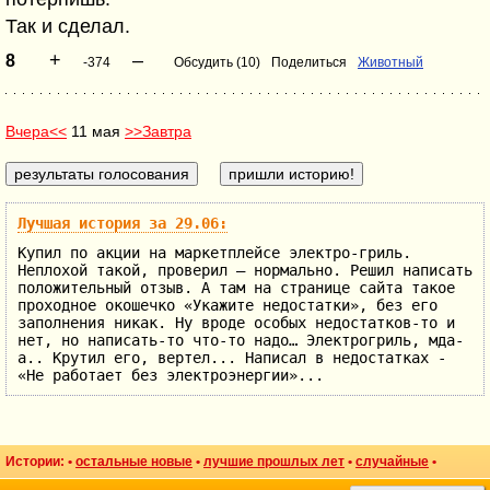
Так и сделал.
+
–
8
-374
Обсудить (10)
Поделиться
Животный
Вчера<<
11 мая
>>Завтра
Лучшая история за 29.06:
Купил по акции на маркетплейсе электро-гриль.
Неплохой такой, проверил – нормально. Решил написать
положительный отзыв. А там на странице сайта такое
проходное окошечко «Укажите недостатки», без его
заполнения никак. Ну вроде особых недостатков-то и
нет, но написать-то что-то надо… Электрогриль, мда-
а.. Крутил его, вертел... Написал в недостатках -
«Не работает без электроэнергии»...
Истории: •
остальные новые
•
лучшие прошлых лет
•
случайные
•