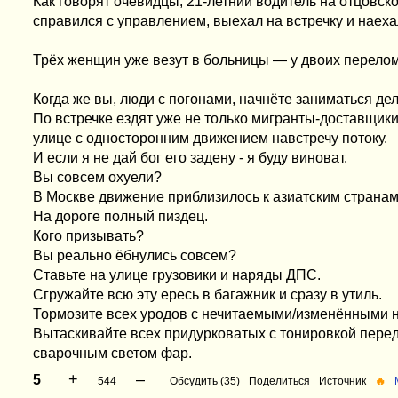
Как говорят очевидцы, 21-летний водитель на отцовск
справился с управлением, выехал на встречку и наеха
Трёх женщин уже везут в больницы — у двоих переломы
Когда же вы, люди с погонами, начнёте заниматься де
По встречке ездят уже не только мигранты-доставщики
улице с односторонним движением навстречу потоку.
И если я не дай бог его задену - я буду виноват.
Вы совсем охуели?
В Москве движение приблизилось к азиатским странам
На дороге полный пиздец.
Кого призывать?
Вы реально ёбнулись совсем?
Ставьте на улице грузовики и наряды ДПС.
Сгружайте всю эту ересь в багажник и сразу в утиль.
Тормозите всех уродов с нечитаемыми/изменёнными 
Вытаскивайте всех придурковатых с тонировкой передн
сварочным светом фар.
+
–
5
544
Обсудить (35)
Поделиться
Источник
🔥