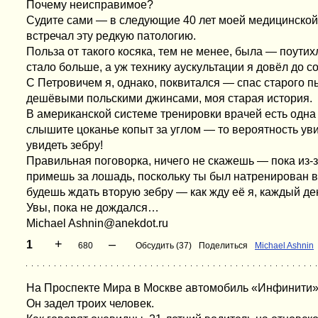
Почему неисправимое?
Судите сами — в следующие 40 лет моей медицинской
встречал эту редкую патологию.
Польза от такого косяка, тем не менее, была — поути
стало больше, а уж технику аускультации я довёл до 
С Петровичем я, однако, поквитался — спас старого пь
дешёвыми польскими джинсами, моя старая история.
В американской системе тренировки врачей есть одн
слышите цоканье копыт за углом — то вероятность ув
увидеть зебру!
Правильная поговорка, ничего не скажешь — пока из-з
примешь за лошадь, поскольку ты был натренирован в
будешь ждать вторую зебру — как жду её я, каждый д
Увы, пока не дождался…
Michael Ashnin@anekdot.ru
+
–
1
680
Обсудить (37)
Поделиться
Michael Ashnin
На Проспекте Мира в Москве автомобиль «Инфинити» 
Он задел троих человек.