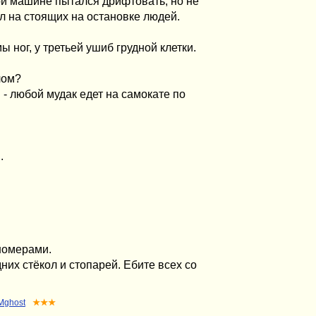
ой машине пытался дрифтовать, но не
л на стоящих на остановке людей.
 ног, у третьей ушиб грудной клетки.
лом?
 - любой мудак едет на самокате по
.
номерами.
их стёкол и стопарей. Ебите всех со
Mghost
★★★