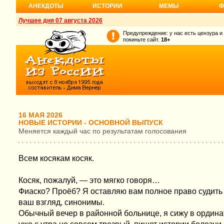
АНЕКДОТЫ
ИСТОРИИ
МЕМЫ
Ф
Лучшее дня 07 августа 2026
Предупреждение: у нас есть цензура и
покиньте сайт.
18+
16 МАЯ 2026
НОВЫЕ ИСТОРИИ - ОСНОВНОЙ ВЫПУСК
Меняется каждый час по результатам голосования
Всем косякам косяк.
Косяк, пожалуй, — это мягко говоря…
Фиаско? Проёб? Я оставляю вам полное право судить
ваш взгляд, синонимы.
Обычный вечер в районной больнице, я сижу в ординат