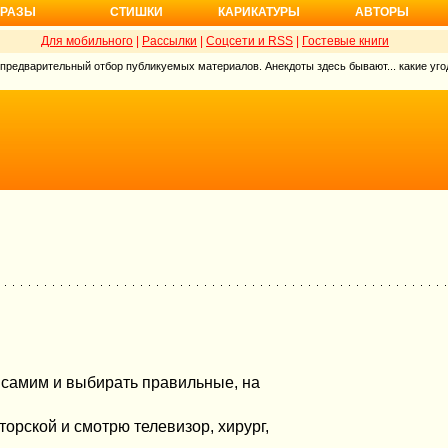
РАЗЫ
СТИШКИ
КАРИКАТУРЫ
АВТОРЫ
Для мобильного
|
Рассылки
|
Соцсети и RSS
|
Гостевые книги
 предварительный отбор публикуемых материалов. Анекдоты здесь бывают... какие угод
 самим и выбирать правильные, на
орской и смотрю телевизор, хирург,