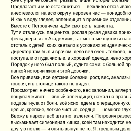
уже с утра не совсем трезвый, пишет истории болезни 
Предлагает и мне остаканиться — вежливо отказываюс
анестезиолог на всю округу, неровен час — понадоблю
И как в воду глядел, аппендицит в приёмном отделении,
Вместе с Петровичем идём смотреть пациента.
Тут я отвлекусь: пациентка, рослая русая деваха прие
фельдшера, из « Академии», так местные шутники наз
отсталых детей, коих хватало в условиях эпидемическ
Директор там был и врачом, дело вёл очень толково, 
поступали оттуда чистые, в хорошей одежде, явно хо
Порядок у него был полный, судите сами: с больной 
папкой истории жизни этой девочки.
Все прививки, все детские болезни, рост, вес, анализы
говоря, и в столице такого не видел.
Просмотрел, ничего особенного, вес запомнил, аллерг
пощупал живот — явный аппендицит, нажал на правый 
подпрыгнула от боли, всё ясно, едем в операционную,
целые, крепкие, легкие чистые, сердце — немного глух
Ввожу в наркоз, всё штатно, взлетели, Петрович разре
выскакивает сигмоидная кишка, коей там находится не
другую петлю — и опять вынул не то. Я, грешным дел