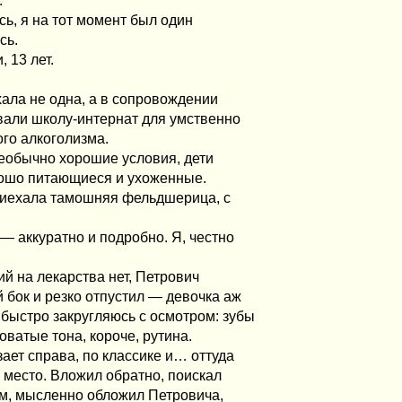
.
ь, я на тот момент был один
сь.
 13 лет.
хала не одна, а в сопровождении
вали школу-интернат для умственно
ого алкоголизма.
необычно хорошие условия, дети
рошо питающиеся и ухоженные.
приехала тамошняя фельдшерица, с
 — аккуратно и подробно. Я, честно
ий на лекарства нет, Петрович
бок и резко отпустил — девочка аж
 быстро закругляюсь с осмотром: зубы
оватые тона, короче, рутина.
зает справа, по классике и… оттуда
 место. Вложил обратно, поискал
ом, мысленно обложил Петровича,