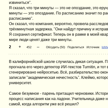
извиниться".
Я сказал, что три минуты — это не опоздание, это ерун
минуты — это опоздание. По расписанию значит по р
расписанию".
Он сказал, что компания, вероятно, провела расслед
трёхминутная задержка. "Они найдут причину и исправя
Я сохранил сертификат. Теперь он в рамке в моей квар
мире люди ценят даже три минуты.
+
–
2
452
Обсудить (50)
Поделиться
Источник
lohh
В калифорнийской школе случилась дикая ситуация. П
прогнала его через детектор ИИ-текстов Turnitin, и тот
сгенерировано нейросетью. Всё, разбирательство окон
записали "академическая нечестность". Клеймо, котор
университет.
Самое безумное - парень притащил черновики. Истори
процесс написания как на ладони. Учительница даже 
самой, когда алгоритм уже всё решил?