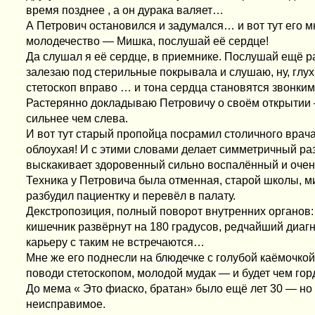
время позднее , а он дурака валяет…
А Петрович остановился и задумался… и вот тут его 
молодечество — Мишка, послушай её сердце!
Да слушал я её сердце, в приемнике. Послушай ещё р
залезаю под стерильные покрывала и слушаю, ну, глух
стетоскоп вправо … и тона сердца становятся звонкими
Растерянно докладываю Петровичу о своём открытии 
сильнее чем слева.
И вот тут старый пропойца посрамил столичного врача,
облоухая! И с этими словами делает симметричный раз
выскакивает здоровенный сильно воспалённый и очен
Техника у Петровича была отменная, старой школы, ми
разбудил пациентку и перевёл в палату.
Декстропозиция, полный поворот внутренних органов: 
кишечник развёрнут на 180 градусов, редчайший диаг
карьеру с таким не встречаются…
Мне же его поднесли на блюдечке с голубой каёмочкой
поводи стетоскопом, молодой мудак — и будет чем гор
До мема « Это фиаско, братан» было ещё лет 30 — но
неисправимое.