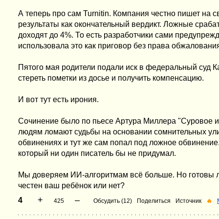
А теперь про сам Turnitin. Компания честно пишет на 
результаты как окончательный вердикт. Ложные сраб
доходят до 4%. То есть разработчики сами предупрежд
использовала это как приговор без права обжалования
Пятого мая родители подали иск в федеральный суд К
стереть пометки из досье и получить компенсацию.
И вот тут есть ирония.
Сочинение было по пьесе Артура Миллера "Суровое ис
людям ломают судьбы на основании сомнительных ули
обвинениях и тут же сам попал под ложное обвинение
который ни один писатель бы не придумал.
Мы доверяем ИИ-алгоритмам всё больше. Но готовы ли
честен ваш ребёнок или нет?
+
–
4
425
Обсудить (12)
Поделиться
Источник
🔥