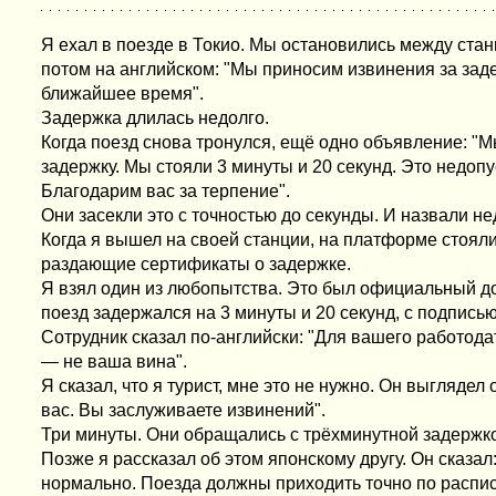
Я ехал в поезде в Токио. Мы остановились между ста
потом на английском: "Мы приносим извинения за зад
ближайшее время".
Задержка длилась недолго.
Когда поезд снова тронулся, ещё одно объявление: "
задержку. Мы стояли 3 минуты и 20 секунд. Это недопу
Благодарим вас за терпение".
Они засекли это с точностью до секунды. И назвали н
Когда я вышел на своей станции, на платформе стоял
раздающие сертификаты о задержке.
Я взял один из любопытства. Это был официальный док
поезд задержался на 3 минуты и 20 секунд, с подписью
Сотрудник сказал по-английски: "Для вашего работода
— не ваша вина".
Я сказал, что я турист, мне это не нужно. Он выгляде
вас. Вы заслуживаете извинений".
Три минуты. Они обращались с трёхминутной задержко
Позже я рассказал об этом японскому другу. Он сказал
нормально. Поезда должны приходить точно по распи