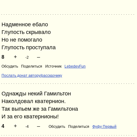
Надменное ебало
Глупость скрывало
Но не помогало
Глупость проступала
+
–
8
-2
Обсудить
Поделиться
Источник
LebedevFun
Послать донат автору/рассказчику
Однажды некий Гамильтон
Наколдовал кватернион.
Так выпьем же за Гамильтона
И за его кватернионы!
+
–
4
-4
Обсудить
Поделиться
Фуфу Первый