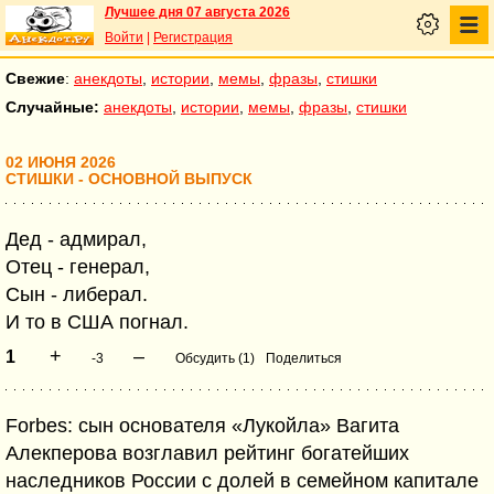
Лучшее дня 07 августа 2026
Войти
|
Регистрация
Свежие
:
анекдоты
,
истории
,
мемы
,
фразы
,
стишки
Случайные:
анекдоты
,
истории
,
мемы
,
фразы
,
стишки
02 ИЮНЯ 2026
СТИШКИ - ОСНОВНОЙ ВЫПУСК
Дед - адмирал,
Отец - генерал,
Сын - либерал.
И то в США погнал.
+
–
1
-3
Обсудить (1)
Поделиться
Forbes: сын основателя «Лукойла» Вагита
Алекперова возглавил рейтинг богатейших
наследников России с долей в семейном капитале