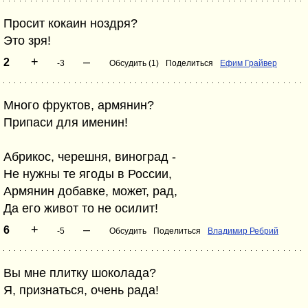
Просит кокаин ноздря?
Это зря!
+
–
2
-3
Обсудить (1)
Поделиться
Ефим Грайвер
Много фруктов, армянин?
Припаси для именин!
Абрикос, черешня, виноград -
Не нужны те ягоды в России,
Армянин добавке, может, рад,
Да его живот то не осилит!
+
–
6
-5
Обсудить
Поделиться
Владимир Ребрий
Вы мне плитку шоколада?
Я, признаться, очень рада!