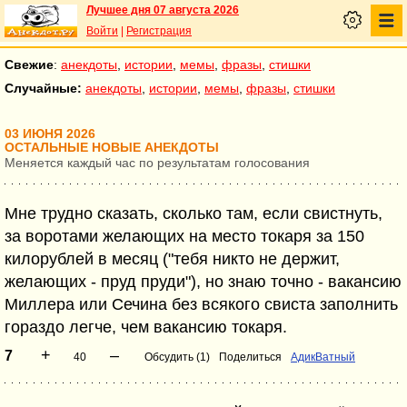
Лучшее дня 07 августа 2026
Войти
|
Регистрация
Свежие
:
анекдоты
,
истории
,
мемы
,
фразы
,
стишки
Случайные:
анекдоты
,
истории
,
мемы
,
фразы
,
стишки
03 ИЮНЯ 2026
ОСТАЛЬНЫЕ НОВЫЕ АНЕКДОТЫ
Меняется каждый час по результатам голосования
Мне трудно сказать, сколько там, если свистнуть,
за воротами желающих на место токаря за 150
килорублей в месяц ("тебя никто не держит,
желающих - пруд пруди"), но знаю точно - вакансию
Миллера или Сечина без всякого свиста заполнить
гораздо легче, чем вакансию токаря.
+
–
7
40
Обсудить (1)
Поделиться
АдикВатный