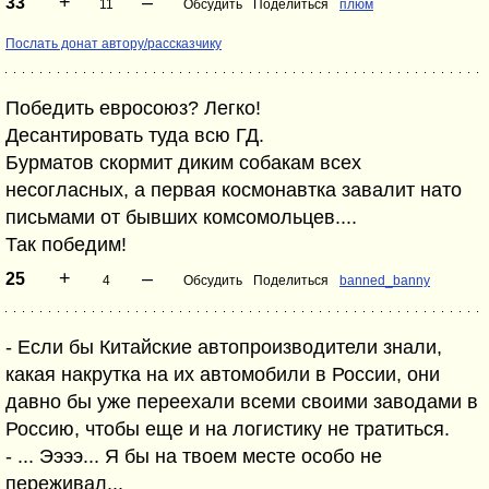
+
–
33
11
Обсудить
Поделиться
плюм
Послать донат автору/рассказчику
Победить евросоюз? Легко!
Десантировать туда всю ГД.
Бурматов скормит диким собакам всех
несогласных, а первая космонавтка завалит нато
письмами от бывших комсомольцев....
Так победим!
+
–
25
4
Обсудить
Поделиться
banned_banny
- Если бы Китайские автопроизводители знали,
какая накрутка на их автомобили в России, они
давно бы уже переехали всеми своими заводами в
Россию, чтобы еще и на логистику не тратиться.
- ... Ээээ... Я бы на твоем месте особо не
переживал...