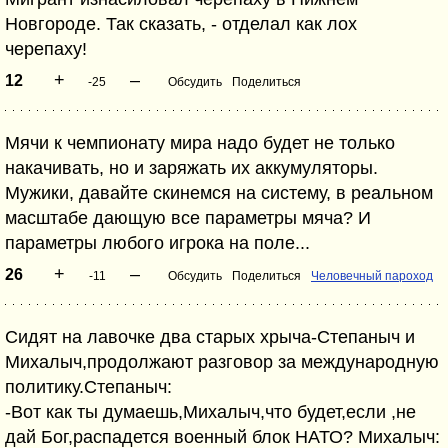
Новгороде. Так сказать, - отделал как лох
черепаху!
+
–
12
-25
Обсудить
Поделиться
Мячи к чемпионату мира надо будет не только
накачивать, но и заряжать их аккумуляторы.
Мужики, давайте скинемся на систему, в реальном
масштабе дающую все параметры мяча? И
параметры любого игрока на поле...
+
–
26
-11
Обсудить
Поделиться
Человечный пароход
Сидят на лавочке два старых хрыча-Степаныч и
Михалыч,продолжают разговор за международную
политику.Степаныч:
-Вот как ты думаешь,Михалыч,что будет,если ,не
дай Бог,распадется военный блок НАТО? Михалыч: