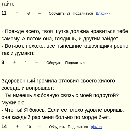
тайге
+
–
11
-8
Обсудить (2)
Поделиться
Владник
- Прежде всего, твоя шутка должна нравиться тебе
самому. А потом она, глядишь, и другим зайдет.
- Вот-вот, похоже, все нынешние кавээнщики ровно
так и думают.
+
–
8
1
Обсудить
Поделиться
Здоровенный громила отловил своего хилого
соседа, и вопрошает:
- Ты имеешь любовную связь с моей подругой?
Мужичок:
- Что ты! Я боюсь. Если ее плохо удовлетворишь,
она каждый раз меня больно по морде бьет.
+
–
14
-10
Обсудить
Поделиться
glazun