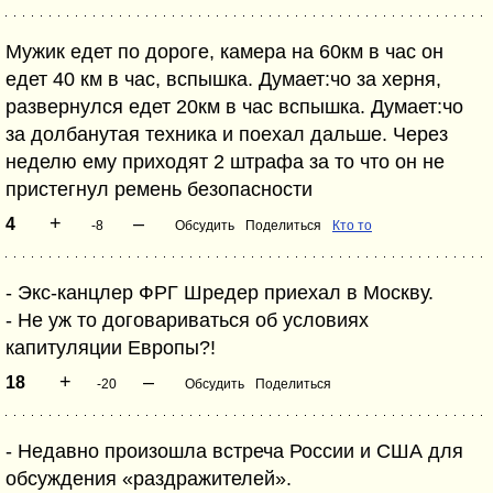
Мужик едет по дороге, камера на 60км в час он
едет 40 км в час, вспышка. Думает:чо за херня,
развернулся едет 20км в час вспышка. Думает:чо
за долбанутая техника и поехал дальше. Через
неделю ему приходят 2 штрафа за то что он не
пристегнул ремень безопасности
+
–
4
-8
Обсудить
Поделиться
Кто то
- Экс-канцлер ФРГ Шредер приехал в Москву.
- Не уж то договариваться об условиях
капитуляции Европы?!
+
–
18
-20
Обсудить
Поделиться
- Недавно произошла встреча России и США для
обсуждения «раздражителей».