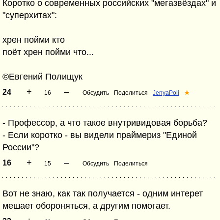
Коротко о современных российских "мегазвёздах" и
"суперхитах":
хрен пойми кто
поёт хрен пойми что...
©Евгений Полищук
+
–
24
16
Обсудить
Поделиться
JenyaPoli
★
- Профессор, а что такое внутривидовая борьба?
- Если коротко - вы видели праймериз "Единой
России"?
+
–
16
15
Обсудить
Поделиться
Вот не знаю, как так получается - одним интерет
мешает обороняться, а другим помогает.