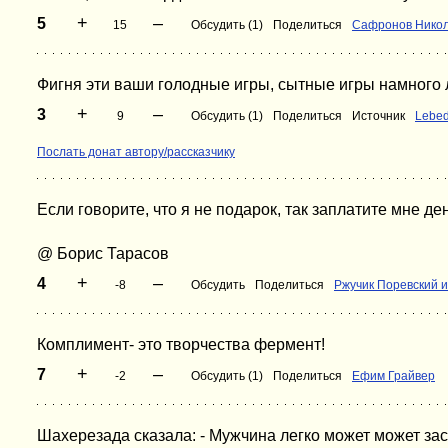
+
–
5
15
Обсудить (1)
Поделиться
Сафронов Нико
Фигня эти ваши голодные игры, сытные игры намного 
+
–
3
9
Обсудить (1)
Поделиться
Источник
Lebe
Послать донат автору/рассказчику
Если говорите, что я не подарок, так заплатите мне ден
@ Борис Тарасов
+
–
4
-8
Обсудить
Поделиться
Ржучик Поревский и
Комплимент- это творчества фермент!
+
–
7
-2
Обсудить (1)
Поделиться
Ефим Грайвер
Шахерезада сказала: - Мужчина легко может может за