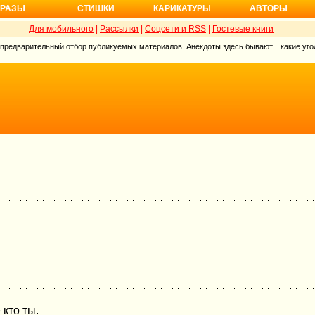
РАЗЫ
СТИШКИ
КАРИКАТУРЫ
АВТОРЫ
Для мобильного
|
Рассылки
|
Соцсети и RSS
|
Гостевые книги
 предварительный отбор публикуемых материалов. Анекдоты здесь бывают... какие угод
 кто ты.