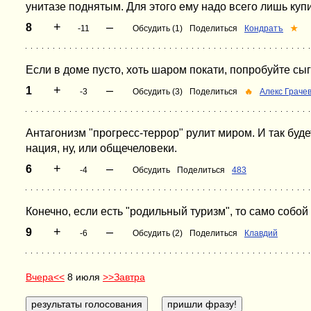
унитазе поднятым. Для этого ему надо всего лишь куп
+
–
8
-11
Обсудить (1)
Поделиться
Кондратъ
★
Если в доме пусто, хоть шаром покати, попробуйте сы
+
–
1
-3
Обсудить (3)
Поделиться
🔥
Алекс Граче
Антагонизм "прогресс-террор" рулит миром. И так буде
нация, ну, или общечеловеки.
+
–
6
-4
Обсудить
Поделиться
483
Конечно, если есть "родильный туризм", то само собой
+
–
9
-6
Обсудить (2)
Поделиться
Клавдий
Вчера<<
8 июля
>>Завтра