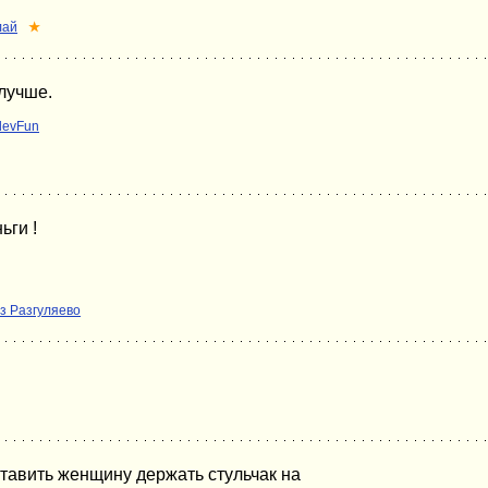
лай
★
лучше.
devFun
ьги !
з Разгуляево
ставить женщину держать стульчак на