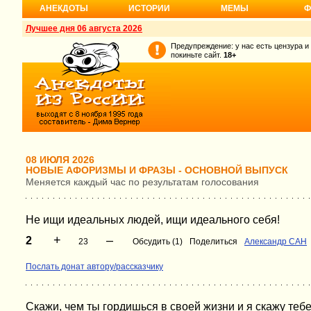
АНЕКДОТЫ
ИСТОРИИ
МЕМЫ
Ф
Лучшее дня 06 августа 2026
Предупреждение: у нас есть цензура и
покиньте сайт.
18+
08 ИЮЛЯ 2026
НОВЫЕ АФОРИЗМЫ И ФРАЗЫ - ОСНОВНОЙ ВЫПУСК
Меняется каждый час по результатам голосования
Не ищи идеальных людей, ищи идеального себя!
+
–
2
23
Обсудить (1)
Поделиться
Александр САН
Послать донат автору/рассказчику
Скажи, чем ты гордишься в своей жизни и я скажу тебе