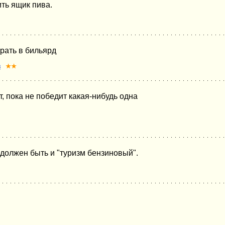
ить ящик пива.
грать в бильярд
в
★★
т, пока не победит какая-нибудь одна
 должен быть и "туризм бензиновый".