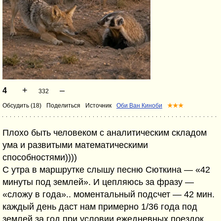
+
–
4
332
Обсудить (18)
Поделиться
Источник
Оби Ван Киноби
★★★
Плохо быть человеком с аналитическим складом
ума и развитыми математическими
способностями))))
С утра в маршрутке слышу песню Сюткина — «42
минуты под землей». И цепляюсь за фразу —
«сложу в года».. моментальный подсчет — 42 мин.
каждый день даст нам примерно 1/36 года под
землей за год при условии ежедневных поездок.