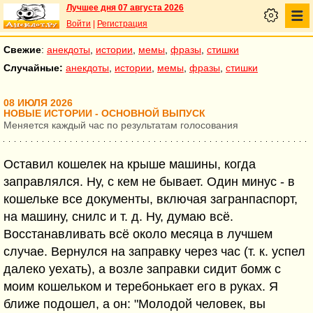
Лучшее дня 07 августа 2026
Войти
|
Регистрация
Свежие
:
анекдоты
,
истории
,
мемы
,
фразы
,
стишки
Случайные:
анекдоты
,
истории
,
мемы
,
фразы
,
стишки
08 ИЮЛЯ 2026
НОВЫЕ ИСТОРИИ - ОСНОВНОЙ ВЫПУСК
Меняется каждый час по результатам голосования
Оставил кошелек на крыше машины, когда
заправлялся. Ну, с кем не бывает. Один минус - в
кошельке все документы, включая загранпаспорт,
на машину, снилс и т. д. Ну, думаю всё.
Восстанавливать всё около месяца в лучшем
случае. Вернулся на заправку через час (т. к. успел
далеко уехать), а возле заправки сидит бомж с
моим кошельком и теребонькает его в руках. Я
ближе подошел, а он: "Молодой человек, вы