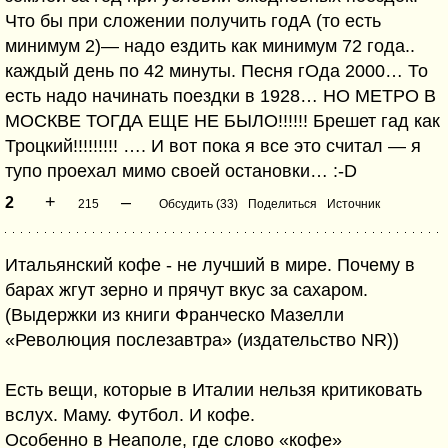
Что бы при сложении получить годА (то есть
минимум 2)— надо ездить как минимум 72 года..
каждый день по 42 минуты. Песня гОда 2000… То
есть надо начинать поездки в 1928… НО МЕТРО В
МОСКВЕ ТОГДА ЕЩЕ НЕ БЫЛО!!!!!! Брешет гад как
Троцкий!!!!!!!!! …. И вот пока я все это считал — я
тупо проехал мимо своей остановки… :-D
+
–
2
215
Обсудить (33)
Поделиться
Источник
Итальянский кофе - не лучший в мире. Почему в
барах жгут зерно и прячут вкус за сахаром.
(Выдержки из книги Франческо Мазелли
«Революция послезавтра» (издательство NR))
Есть вещи, которые в Италии нельзя критиковать
вслух. Маму. Футбол. И кофе.
Особенно в Неаполе, где слово «кофе»