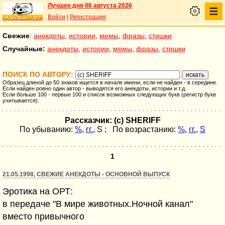
Лучшее дня 06 августа 2026
Войти
|
Регистрация
Свежие
:
анекдоты
,
истории
,
мемы
,
фразы
,
стишки
Случайные:
анекдоты
,
истории
,
мемы
,
фразы
,
стишки
ПОИСК ПО АВТОРУ:
Образец длиной до 50 знаков ищется в начале имени, если не найден - в середине.
Если найден ровно один автор - выводятся его анекдоты, истории и т.д.
Если больше 100 - первые 100 и список возможных следующих букв (регистр букв
учитывается).
Рассказчик: (с) SHERIFF
По убыванию:
%
,
гг.
,
S
; По возрастанию:
%
,
гг.
,
S
1
21.05.1998, СВЕЖИЕ АНЕКДОТЫ - ОСНОВНОЙ ВЫПУСК
Эротика на ОРТ:
в передаче "В мире животных.Ночной канал"
вместо привычного