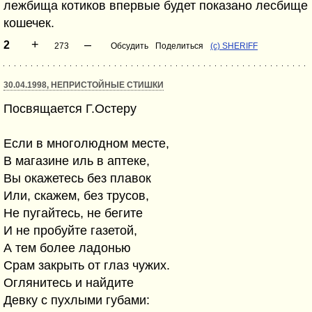
лежбища котиков впервые будет показано лесбище
кошечек.
+
–
2
273
Обсудить
Поделиться
(с) SHERIFF
30.04.1998, НЕПРИСТОЙНЫЕ СТИШКИ
Посвящается Г.Остеру
Если в многолюдном месте,
В магазине иль в аптеке,
Вы окажетесь без плавок
Или, скажем, без трусов,
Не пугайтесь, не бегите
И не пробуйте газетой,
А тем более ладонью
Срам закрыть от глаз чужих.
Оглянитесь и найдите
Девку с пухлыми губами: