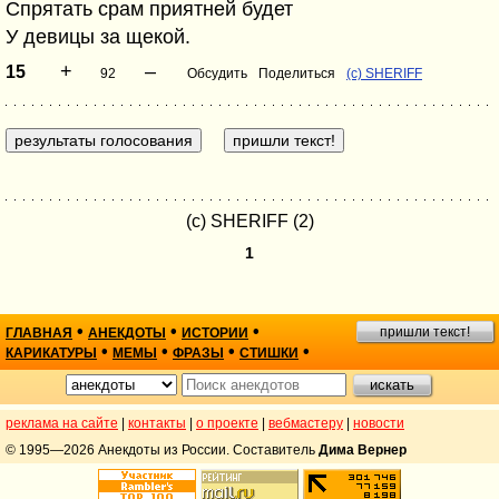
Спрятать срам приятней будет
У девицы за щекой.
+
–
15
92
Обсудить
Поделиться
(с) SHERIFF
(с) SHERIFF (2)
1
•
•
•
пришли текст!
ГЛАВНАЯ
АНЕКДОТЫ
ИСТОРИИ
•
•
•
•
КАРИКАТУРЫ
МЕМЫ
ФРАЗЫ
СТИШКИ
реклама на сайте
|
контакты
|
о проекте
|
вебмастеру
|
новости
© 1995—2026 Анекдоты из России. Составитель
Дима Вернер