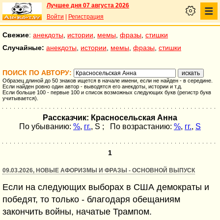
Лучшее дня 07 августа 2026
Войти
|
Регистрация
Свежие
:
анекдоты
,
истории
,
мемы
,
фразы
,
стишки
Случайные:
анекдоты
,
истории
,
мемы
,
фразы
,
стишки
ПОИСК ПО АВТОРУ:
Образец длиной до 50 знаков ищется в начале имени, если не найден - в середине.
Если найден ровно один автор - выводятся его анекдоты, истории и т.д.
Если больше 100 - первые 100 и список возможных следующих букв (регистр букв
учитывается).
Рассказчик: Красносельская Анна
По убыванию:
%
,
гг.
,
S
; По возрастанию:
%
,
гг.
,
S
1
09.03.2026, НОВЫЕ АФОРИЗМЫ И ФРАЗЫ - ОСНОВНОЙ ВЫПУСК
Если на следующих выборах в США демократы и
победят, то только - благодаря обещаниям
закончить войны, начатые Трампом.