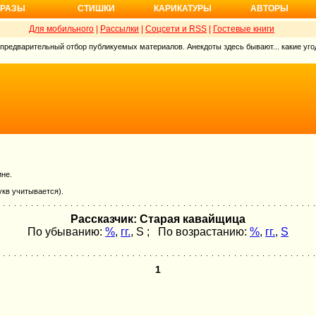
РАЗЫ
СТИШКИ
КАРИКАТУРЫ
АВТОРЫ
Для мобильного
|
Рассылки
|
Соцсети и RSS
|
Гостевые книги
 предварительный отбор публикуемых материалов. Анекдоты здесь бывают... какие угод
ине.
укв учитывается).
Рассказчик: Старая кавайщица
По убыванию:
%
,
гг.
,
S
; По возрастанию:
%
,
гг.
,
S
1