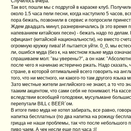
Случилось вчера.
Так вот, пошли мы с подругой в караоке клуб. Получил
около 1.5 часа пели песни, когда наступило 5 часов, в
пора бежать, позвонили в сервис и попросили принест
Ждем двадцать минут, разнервничались (в это время 
напеванием китайских песен) - бежать надо по делам.
официант (китайской национальности), но вместо счета
огромную кружку пива! И пытается уйти. 0_0, мы естес
ли, ошибся муда (без к, на местном языке муда означа
спрашиваем мол: "вы уверены?", а он нам: "Абсолютно
после чего я начинаю истерично ржать. Надо сказать,
стране, в которой оптимальней всего говорить на анг
того, что ни местного, ни какого-то там другого языка
Зато местные жители английского не знают, а то что зн
тааким акцентом, что сами себя не понимают. На касс
вследствии всеобщей голодовки, мусульмане большис
перепутали BILL с BEER`ом.
В итоге пиво муда не хотел забирать, все равно, говори
напитка бесплатных (по два напитка на рожицу бесплат
грицца не наши проблемы, так что после небольшого 
пиво чаем. А чек несли еще пол часа :((