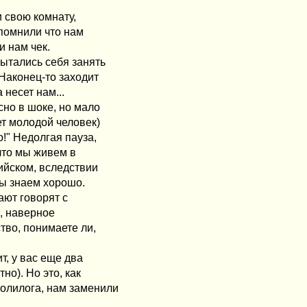
и свою комнату,
спомнили что нам
и нам чек.
пытались себя занять
 Наконец-то заходит
 несет нам...
сно в шоке, но мало
ет молодой человек)
!" Недолгая пауза,
 что мы живем в
лийском, вследствии
 мы знаем хорошо.
ают говорят с
е, наверное
тво, понимаете ли,
т, у вас еще два
но). Но это, как
полилога, нам заменили