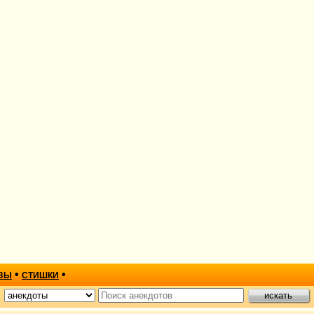
•
•
ЗЫ
СТИШКИ