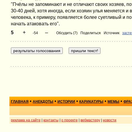
"Пчёлы не запоминают и не отличают своих хозяев, по
30-40 дней, хотя иногда, если хозяин улья меняется и
человека, к примеру, появляется более суетливый и п
начать атаковать его".
+
–
5
-54
Обсудить (7)
Поделиться
Источник
засте
•
•
•
•
•
ГЛАВНАЯ
АНЕКДОТЫ
ИСТОРИИ
КАРИКАТУРЫ
МЕМЫ
ФРА
реклама на сайте
|
контакты
|
о проекте
|
вебмастеру
|
новости