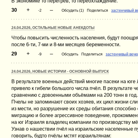
В экономике то перегрев, то переохлаждение.
+
–
30
-2
Обсудить (1)
Поделиться
застенчивый в
24.04.2026, ОСТАЛЬНЫЕ НОВЫЕ АНЕКДОТЫ
Чтобы повысить численность населения, будут поощр
после 6-ти, 7-ми и 8-ми месяцев беременности.
+
–
29
-9
Обсудить
Поделиться
застенчивый вече
24.04.2026, НОВЫЕ ИСТОРИИ - ОСНОВНОЙ ВЫПУСК
В результате военных действий многие пасеки на юге
привело к гибели большого числа пчёл. В результате 
сравнению с довоенными объёмами на 200 тонн в год.
Пчелы не запоминают своих хозяев, их цикл жизни сли
из мести, но разрушение их среды обитания способно
миграцию и более агрессивное поведение, прокомме
на юг Израиля владелец компании по производству мё
Узнав о нашествии пчёл на израильские населенные п
говорить, будто пчёлы мстят израильтянам: