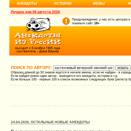
АНЕКДОТЫ
ИСТОРИИ
МЕМЫ
Ф
Лучшее дня 06 августа 2026
Предупреждение: у нас есть цензура и
покиньте сайт.
18+
ПОИСК ПО АВТОРУ:
Образец длиной до 50 знаков ищется в начале имени, если не найден - в серед
Если найден ровно один автор - выводятся его анекдоты, истории и т.д.
Если больше 100 - первые 100 и список возможных следующих букв (регистр б
24.04.2026, ОСТАЛЬНЫЕ НОВЫЕ АНЕКДОТЫ