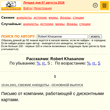
Лучшее дня 07 августа 2026
Войти
|
Регистрация
Свежие
:
анекдоты
,
истории
,
мемы
,
фразы
,
стишки
Случайные:
анекдоты
,
истории
,
мемы
,
фразы
,
стишки
ПОИСК ПО АВТОРУ:
Образец длиной до 50 знаков ищется в начале имени, если не найден - в середине.
Если найден ровно один автор - выводятся его анекдоты, истории и т.д.
Если больше 100 - первые 100 и список возможных следующих букв (регистр букв
учитывается).
Рассказчик: Robert Khasanow
По убыванию:
%
,
гг.
,
S
; По возрастанию:
%
,
гг.
,
S
1
19.04.2001, СВЕЖИЕ АНЕКДОТЫ - ОСНОВНОЙ ВЫПУСК
Письмо от компании, работающей с дисконтными
картами.