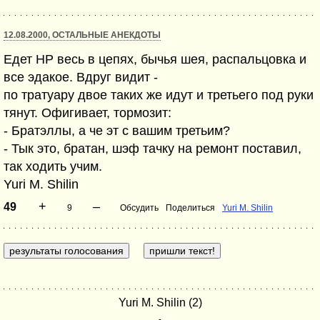
12.08.2000, ОСТАЛЬНЫЕ АНЕКДОТЫ
Едет НР весь в цепях, бычья шея, распальцовка и
все эдакое. Вдруг видит -
по тратуару двое таких же идут и третьего под руки
тянут. Офигивает, тормозит:
- Братэллы, а че эт с вашим третьим?
- Тык это, братан, шэф тачку на ремонт поставил,
так ходить учим.
Yuri M. Shilin
+
–
49
9
Обсудить
Поделиться
Yuri M. Shilin
Yuri M. Shilin (2)