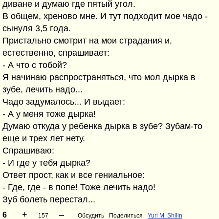
диване и думаю где пятый угол.
В общем, хреново мне. И тут подходит мое чадо -
сынуля 3,5 года.
Пристально смотрит на мои страдания и,
естественно, спрашивает:
- А что с тобой?
Я начинаю распространяться, что мол дырка в
зубе, лечить надо...
Чадо задумалось... И выдает:
- А у меня тоже дырка!
Думаю откуда у ребенка дырка в зубе? Зубам-то
еще и трех лет нету.
Спрашиваю:
- И где у тебя дырка?
Ответ прост, как и все гениальное:
- Где, где - в попе! Тоже лечить надо!
Зуб болеть перестал...
+
–
6
157
Обсудить
Поделиться
Yuri M. Shilin