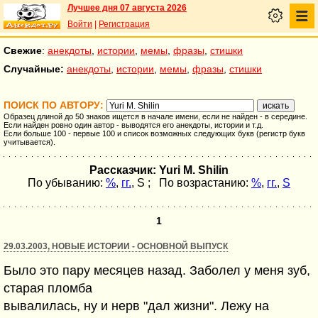
Лучшее дня 07 августа 2026
Войти
|
Регистрация
Свежие
:
анекдоты
,
истории
,
мемы
,
фразы
,
стишки
Случайные:
анекдоты
,
истории
,
мемы
,
фразы
,
стишки
ПОИСК ПО АВТОРУ:
Образец длиной до 50 знаков ищется в начале имени, если не найден - в середине.
Если найден ровно один автор - выводятся его анекдоты, истории и т.д.
Если больше 100 - первые 100 и список возможных следующих букв (регистр букв
учитывается).
Рассказчик: Yuri M. Shilin
По убыванию:
%
,
гг.
,
S
; По возрастанию:
%
,
гг.
,
S
1
29.03.2003, НОВЫЕ ИСТОРИИ - ОСНОВНОЙ ВЫПУСК
Было это пару месяцев назад. Заболел у меня зуб,
старая пломба
вывалилась, ну и нерв "дал жизни". Лежу на