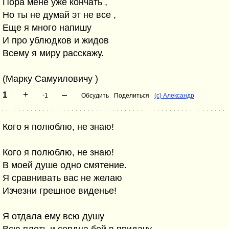
Пора мене уже кончать ,
Но ты не думай эт не все ,
Еще я много напишу
И про ублюдков и жидов
Всему я миру расскажу.
(Марку Самуиловичу )
+
–
1
-1
Обсудить
Поделиться
(c) Александр
Кого я полюблю, не знаю!
Кого я полюблю, не знаю!
В моей душе одно смятение.
Я сравнивать вас не желаю
Изчезни грешное виденье!
Я отдала ему всю душу