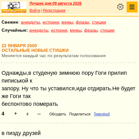
Лучшее дня 09 августа 2026
Войти
|
Регистрация
Свежие
:
анекдоты
,
истории
,
мемы
,
фразы
,
стишки
Случайные:
анекдоты
,
истории
,
мемы
,
фразы
,
стишки
22 ЯНВАРЯ 2000
ОСТАЛЬНЫЕ НОВЫЕ СТИШКИ
Меняется каждый час по результатам голосования
Однажды,в студеную зимнюю пору Гоги прилип
пиписькой к
запору. Ну что ты уставился,иди отдирать.Не будет
же Гоги так
беспонтово померать
+
–
4
4
Обсудить
Поделиться
Тимофей
в пизду друзей