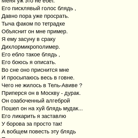
Меня уж это не ебет.
Его писклявый голос блядь ,
Давно пора уже просрать.
Тыча факом по тетрадке
Объяснит он мне пример.
Я ему засуну в сраку
Дихлормикрополимер.
Его ебло такое блядь ,
Его боюсь я описать.
Во сне оно приснится мне
И просыпаюсь весь в говне.
Чего не жилось в Тель-Авиве ?
Приперся он в Москву - дурак.
Он озабоченный алгеброй
Пошел он на хуй блядь мудак...
Его ликарить я заставлю
У борова за просто так!
А вобщем повесть эту блядь