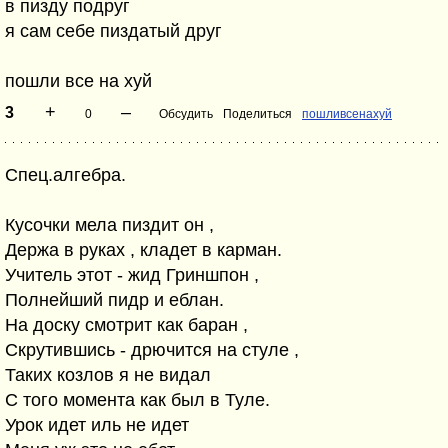
в пизду подруг
я сам себе пиздатый друг
пошли все на хуй
+
–
3
0
Обсудить
Поделиться
пошливсенахуй
Спец.алгебра.
Кусочки мела пиздит он ,
Держа в руках , кладет в карман.
Учитель этот - жид Гриншпон ,
Полнейший пидр и еблан.
На доску смотрит как баран ,
Скрутившись - дрючится на стуле ,
Таких козлов я не видал
С того момента как был в Туле.
Урок идет иль не идет