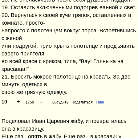
19. Оставить включенными подогрев ванной и свет.
20. Вернуться к своей куче тряпок, оставленных в
комнате, просто-
напросто с полотенцем вокруг торса. Встретившись
с женой
или подругой, приоткрыть полотенце и предъявить
своего приятеля
во всей красе с криком, типа, "Вау! Глянь-ка на
красавца!"
21. Бросить мокрое полотенце на кровать. За две
минуты одеться в
свою же грязную одежду.
+
–
10
1759
Обсудить
Поделиться
Fufel
Поцеловал Иван Царевич жабу, и превратилась
она в красавицу.
Еще раз - опять в жабу. Еще раз - в красавицу...