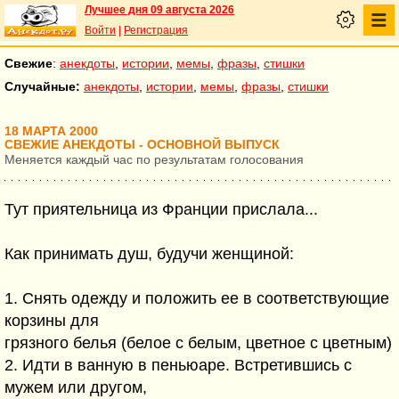
Лучшее дня 09 августа 2026
Войти
|
Регистрация
Свежие
:
анекдоты
,
истории
,
мемы
,
фразы
,
стишки
Случайные:
анекдоты
,
истории
,
мемы
,
фразы
,
стишки
18 МАРТА 2000
СВЕЖИЕ АНЕКДОТЫ - ОСНОВНОЙ ВЫПУСК
Меняется каждый час по результатам голосования
Тут приятельница из Франции прислала...
Как принимать душ, будучи женщиной:
1. Снять одежду и положить ее в соответствующие
корзины для
грязного белья (белое с белым, цветное с цветным)
2. Идти в ванную в пеньюаре. Встретившись с
мужем или другом,