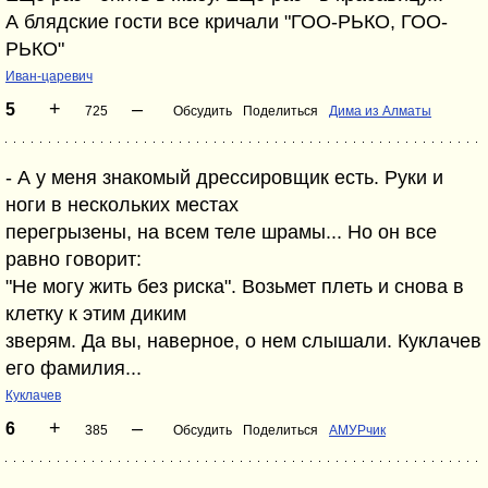
А блядские гости все кричали "ГОО-РЬКО, ГОО-
РЬКО"
Иван-царевич
+
–
5
725
Обсудить
Поделиться
Дима из Алматы
- А у меня знакомый дрессировщик есть. Руки и
ноги в нескольких местах
перегрызены, на всем теле шрамы... Но он все
равно говорит:
"Не могу жить без риска". Возьмет плеть и снова в
клетку к этим диким
зверям. Да вы, наверное, о нем слышали. Куклачев
его фамилия...
Куклачев
+
–
6
385
Обсудить
Поделиться
АМУРчик