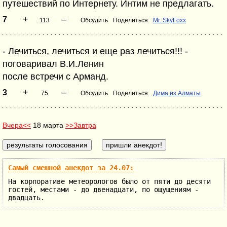
путешествий по Интернету. Интим не предлагать.
+
–
7
113
Обсудить
Поделиться
Mr. SkyFoxx
- Лечиться, лечиться и еще раз лечиться!!! -
поговаривал В.И.Ленин
после встречи с Арманд.
+
–
3
75
Обсудить
Поделиться
Дима из Алматы
Вчера<<
18 марта
>>Завтра
Самый смешной анекдот за 24.07:
На корпоративе метеорологов было от пяти до десяти
гостей, местами - до двенадцати, по ощущениям -
двадцать.