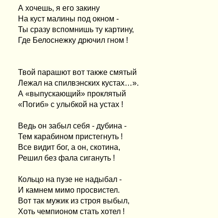
А хочешь, я его закину
На куст малины под окном -
Ты сразу вспомнишь ту картину,
Где Белоснежку дрючил гном !
Твой парашют вот также смятый
Лежал на спилвэнских кустах…».
А «выпускающий» проклятый
«Погиб» с улыбкой на устах !
Ведь он забыл себя - дубина -
Тем карабином пристегнуть !
Все видит бог, а он, скотина,
Решил без фала сигануть !
Кольцо на пузе не надыбал -
И камнем мимо просвистел.
Вот так мужик из строя выбыл,
Хоть чемпионом стать хотел !