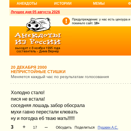
АНЕКДОТЫ
ИСТОРИИ
МЕМЫ
Ф
Лучшее дня 05 августа 2026
Предупреждение: у нас есть цензура и
покиньте сайт.
18+
20 ДЕКАБРЯ 2000
НЕПРИСТОЙНЫЕ СТИШКИ
Меняется каждый час по результатам голосования
Холодно стало!
пися не встала!
соседняя лошадь забор обосрала
мухи гавно перестали клювать
ну и погодка еб тваю мать!!!!!!
+
–
3
17
Обсудить
Поделиться
Пушкин А.С.