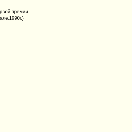
ервой премии
ле,1990г.)