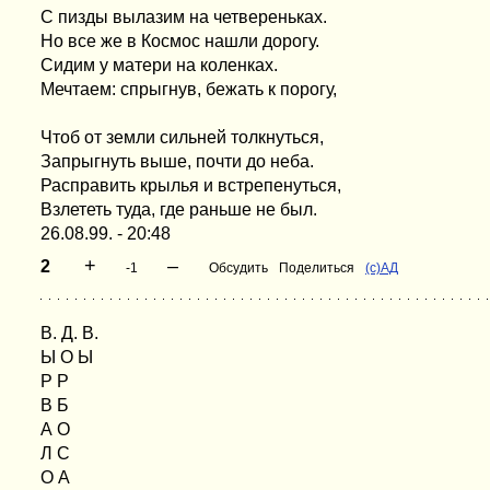
С пизды вылазим на четвереньках.
Но все же в Космос нашли дорогу.
Сидим у матери на коленках.
Мечтаем: спрыгнув, бежать к порогу,
Чтоб от земли сильней толкнуться,
Запрыгнуть выше, почти до неба.
Расправить крылья и встрепенуться,
Взлететь туда, где раньше не был.
26.08.99. - 20:48
+
–
2
-1
Обсудить
Поделиться
(c)АД
В. Д. В.
Ы О Ы
Р Р
В Б
А О
Л С
О А