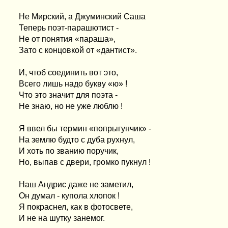
Не Мирский, а Джуминский Саша
Теперь поэт-парашютист -
Не от понятия «параша»,
Зато с концовкой от «дантист».
И, чтоб соединить вот это,
Всего лишь надо букву «ю» !
Что это значит для поэта -
Не знаю, но не уже люблю !
Я ввел бы термин «попрыгунчик» -
На землю будто с дуба рухнул,
И хоть по званию поручик,
Но, выпав с двери, громко пукнул !
Наш Андрис даже не заметил,
Он думал - купола хлопок !
Я покраснел, как в фотосвете,
И не на шутку занемог.