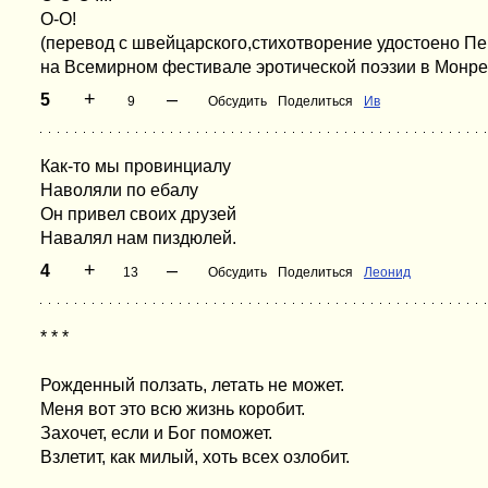
О-О!
(перевод с швейцарского,стихотворение удостоено П
на Всемирном фестивале эротической поэзии в Монреа
+
–
5
9
Обсудить
Поделиться
Ив
Как-то мы провинциалу
Наволяли по ебалу
Он привел своих друзей
Навалял нам пиздюлей.
+
–
4
13
Обсудить
Поделиться
Леонид
* * *
Рожденный ползать, летать не может.
Меня вот это всю жизнь коробит.
Захочет, если и Бог поможет.
Взлетит, как милый, хоть всех озлобит.