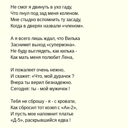
Не смог я двинуть в ухо гаду,
Что пнул под зад меня коленом.
Мне стыдно вспомнить ту засаду,
Когда в дверях назвали «членом».
А я всего лишь ждал, что Вилька
Заснимет выход «супермэна».
Не буду выглядеть, как килька -
Как мать меня полюбит Лена,
И пожалеет очень нежно,
И скажет: «Что, мой дурачок ?
Вчера ты верил безнадежно.
Сегодня: ты - мой мужичок !
Тебя не сброшу - я - с кровати,
Как сбросил тот козел с «Ан-2»,
И пусть мое напомнит платье
«Д-5», раскрывшийся едва !