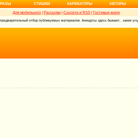
РАЗЫ
СТИШКИ
КАРИКАТУРЫ
АВТОРЫ
Для мобильного
|
Рассылки
|
Соцсети и RSS
|
Гостевые книги
 предварительный отбор публикуемых материалов. Анекдоты здесь бывают... какие угод