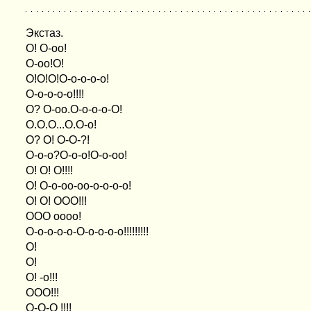
Экстаз.
О! О-оо!
О-оо!О!
О!О!О!О-о-о-о-о!
О-о-о-о-о!!!!
О? О-оо.О-о-о-о-О!
О.О.О...О.О-о!
О? О! О-О-?!
О-о-о?О-о-о!О-о-оо!
О! О! О!!!!
О! О-о-оо-оо-о-о-о-о!
О! О! ООО!!!
ООО оооо!
О-о-о-о-о-О-о-о-о-о!!!!!!!!!
О!
О!
О! -о!!!
ООО!!!
О-О-О !!!!