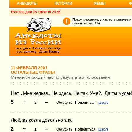
АНЕКДОТЫ
ИСТОРИИ
МЕМЫ
Ф
Лучшее дня 05 августа 2026
Предупреждение: у нас есть цензура и
покиньте сайт.
18+
11 ФЕВРАЛЯ 2001
ОСТАЛЬНЫЕ ФРАЗЫ
Меняется каждый час по результатам голосования
Нет... Мне нельзя.. Не здесь. Не так, Уже?.. Да ты мудак
+
–
5
2
Обсудить
Поделиться
щзсуз
Люблвь козла довольно зла.
+
–
2
1
Обсудить
Поделиться
щзсуз