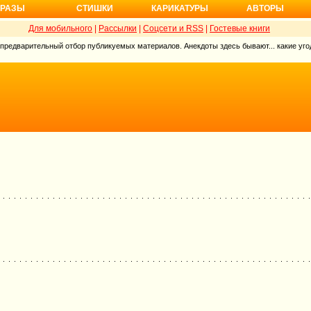
РАЗЫ
СТИШКИ
КАРИКАТУРЫ
АВТОРЫ
Для мобильного
|
Рассылки
|
Соцсети и RSS
|
Гостевые книги
 предварительный отбор публикуемых материалов. Анекдоты здесь бывают... какие угод
!