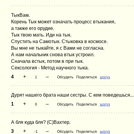
ТыкВам.
Корень Тык может означать процесс втыкания,
а также его орудие.
Тык твою мать. Иди на тык.
Спустить на Самотык. Стыковка в космосе.
Вы мне не тыкайте, я с Вами не согласна.
А нам начальник снова втык устроил.
Сначала встык, потом в при тык.
Сексология - Метод научного тыка.
+
–
4
1
Обсудить
Поделиться
щзсуз
Дурят нашего брата наши сестры. С кем поведешься...
+
–
1
0
Обсудить
Поделиться
щзсуз
А бля куда бля? (С)Вахтер.
+
–
3
-1
Обсудить
Поделиться
щзсуз