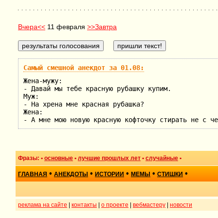
Вчера<<
11 февраля
>>Завтра
Самый смешной анекдот за 01.08:
Жена-мужу:
- Давай мы тебе красную рубашку купим.
Муж:
- На хрена мне красная рубашка?
Жена:
- А мне мою новую красную кофточку стирать не с че
Фразы: •
основные
•
лучшие прошлых лет
•
случайные
•
•
•
•
•
•
ГЛАВНАЯ
АНЕКДОТЫ
ИСТОРИИ
МЕМЫ
СТИШКИ
реклама на сайте
|
контакты
|
о проекте
|
вебмастеру
|
новости