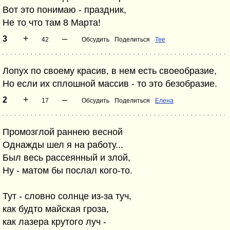
Вот это понимаю - праздник,
Не то что там 8 Марта!
+
–
3
42
Обсудить
Поделиться
Tee
Лопух по своему красив, в нем есть своеобразие,
Но если их сплошной массив - то это безобразие.
+
–
2
17
Обсудить
Поделиться
Елена
Промозглой раннею весной
Однажды шел я на работу...
Был весь рассеянный и злой,
Ну - матом бы послал кого-то.
Тут - словно солнце из-за туч,
как будто майская гроза,
как лазера крутого луч -