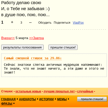
Работу делаю свою
И, о Тебе не забывая :-)
в душе пою, пою, пою...
+
–
1
3
Обсудить
Поделиться
VladFox
Вчера<<
5 марта
>>Завтра
Самый смешной стишок за 29.06:
Сейчас знатоки слегка античных мудрецов напоминают:
Те знали, что не знают ничего, а эти даже и этого не
знают!
Стишки: •
остальные новые
•
лучшие прошлых лет
•
случайные
•
•
•
•
•
пришли стишок!
ГЛАВНАЯ
АНЕКДОТЫ
ИСТОРИИ
МЕМЫ
•
ФРАЗЫ