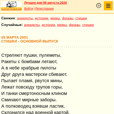
Лучшее дня 08 августа 2026
Войти
|
Регистрация
Свежие
:
анекдоты
,
истории
,
мемы
,
фразы
,
стишки
Случайные:
анекдоты
,
истории
,
мемы
,
фразы
,
стишки
05 МАРТА 2001
СТИШКИ - ОСНОВНОЙ ВЫПУСК
Стреляют пушки, пулеметы,
Pакеты с бомбами летают,
А в небе храбрые пилоты
Друг друга мастерски сбивают.
Пылает пламя, рвутся мины,
Лежат повсюду трупов горы,
И танки смертоносным клином
Сминают мирные заборы.
А полководец взявши ластик,
Склонился над военной картой.