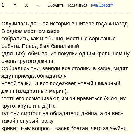
+
–
1
10
Обсудить
Поделиться
Туча Одессит
Случилась данная история в Питере года 4 назад.
В одном местном кафе
собрались, как и обычно, местные серьезные
ребята. Повод был банальный
(для них)- обмывание покупки одним крепышом ну
очень крутого джипа.
Собрались они, заняли все столики в кафе, сидят
ждут приезда обладателя
новой тачки. И вот подезжает новый шикарный
джип (квадратный мерин),
гости его осматривают, им он нравиться (%ля, ну
круто, круто и т. д.)Но
тут они смотрят на обладателя джипа, а он весь
такой понурый, рожу
кривит. Ему вопрос - Васек братан, чего за %уйня,