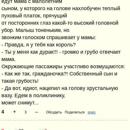
едут мама с малолетним
сыном, у которого на голове нахлобучен теплый
пуховый платок, прячущий
от посторонних глаз какой-то высокий головной
убор. Малыш тоненьким, но
звонким голоском спрашивает у мамы:
- Правда, я у тебя как король?
- Ты у меня как дурак!!! - громко и грубо отвечает
мама.
Окружающие пассажиры участливо возмущаются:
- Как же так, гражданочка?! Собственный сын и
такая грубость!
- Да вот, идиот, нацепил на голову хрустальную
вазу. Едем в поликлинику,
может снимут...
+
–
4
3
Обсудить
Поделиться
snep