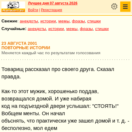
Лучшее дня 07 августа 2026
Войти
|
Регистрация
Свежие
:
анекдоты
,
истории
,
мемы
,
фразы
,
стишки
Случайные:
анекдоты
,
истории
,
мемы
,
фразы
,
стишки
23 АВГУСТА 2001
ПОВТОРНЫЕ ИСТОРИИ
Меняется каждый час по результатам голосования
Товарищ рассказал про своего друга. Сказал
правда.
Как-то этот мужик, хорошенько поддав,
возвращался домой. И уже набирая
код на подъездной двери услышал: "СТОЯТЬ!"
Вобщем менты. Он начал
объснять, что практически уже зашел домой и т. д. -
бесполезно, мол едем