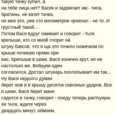
такую тачку купил, а
на тебе лица нет? Васек и задвигает им - типа,
братаны, не катит тачка,
не мое это, уже сто километров проехал - не то. И
грустный такой...
Потом Вася вдруг оживает и говорит - %ля
крепыши, кто со мной спорит на
штуку баксов, что я ща это точило ножичком по
крыше почикаю прямо при
вас. Крепыши в шоке, Вася конечно крут, но не
настолько же. Вобщем один
согласился. Достал штукарь похлопывает им так...
Ну Вася недолго думая
берет нож и в крышу десяток сквозных ударов. Все
в шоке. Вася берет мани
садится в тачку, говорит - поеду теперь рас%уярю
ее %ля, ждите через
двадцать минут, обмоем.