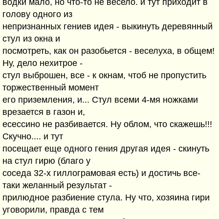
водки мало, но что-то не весело. и тут приходит в
голову одного из
непризнанных гениев идея - выкинуть деревянный
стул из окна и
посмотреть, как он разобьется - веселуха, в общем!
Ну, дело нехитрое -
стул выброшен, все - к окнам, чтоб не пропустить
торжественный момент
его приземления, и... Стул всеми 4-мя ножками
врезается в газон и,
есессино не разбивается. Ну облом, что скажешь!!!
Скучно.... и тут
посещает еще одного гения другая идея - скинуть
на стул гирю (благо у
соседа 32-х гиллограмовая есть) и достичь все-
таки желанный результат -
прилюдное разбиение стула. Ну что, хозяина гири
уговорили, правда с тем