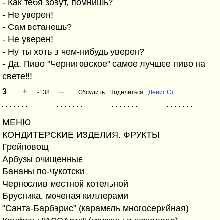
- Как тебя зовут, помнишь?
- Не уверен!
- Сам встанешь?
- Не уверен!
- Ну ты хоть в чем-нибудь уверен?
- Да. Пиво "Черниговское" самое лучшее пиво на
свете!!!
+
–
3
-138
Обсудить
Поделиться
Денис Ст.
МЕНЮ
КОНДИТЕРСКИЕ ИЗДЕЛИЯ, ФРУКТЫ
Грейповощ
Арбузы очищенные
Бананы по-чукотски
Чернослив местной котельной
Брусника, моченая киллерами
"Санта-Барбарис" (карамель многосерийная)