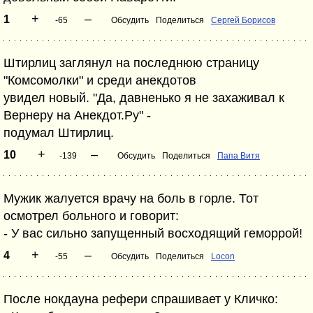
+
–
1
-65
Обсудить
Поделиться
Сергей Борисов
Штирлиц заглянул на последнюю страницу
"Комсомолки" и среди анекдотов
увидел новый. "Да, давненько я не захаживал к
Вернеру на Анекдот.Ру" -
подумал Штирлиц.
+
–
10
-139
Обсудить
Поделиться
Папа Витя
Мужик жалуется врачу на боль в горле. Тот
осмотрел больного и говорит:
- У вас сильно запущенный восходящий геморрой!
+
–
4
-55
Обсудить
Поделиться
Locon
После нокдауна рефери спрашивает у Кличко: