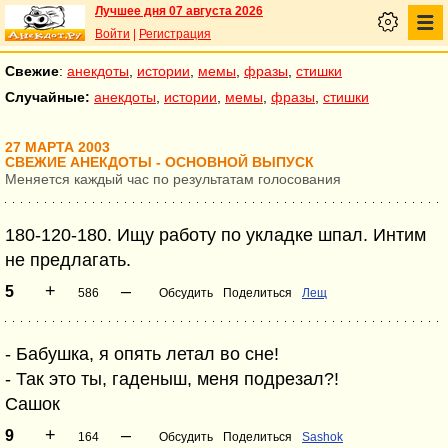
Лучшее дня 07 августа 2026
Войти
|
Регистрация
Свежие
:
анекдоты
,
истории
,
мемы
,
фразы
,
стишки
Случайные:
анекдоты
,
истории
,
мемы
,
фразы
,
стишки
27 МАРТА 2003
СВЕЖИЕ АНЕКДОТЫ - ОСНОВНОЙ ВЫПУСК
Меняется каждый час по результатам голосования
180-120-180. Ищу работу по укладке шпал. Интим
не предлагать.
+
–
5
586
Обсудить
Поделиться
Лещ
- Бабушка, я опять летал во сне!
- Так это ты, гаденыш, меня подрезал?!
Сашок
+
–
9
164
Обсудить
Поделиться
Sashok