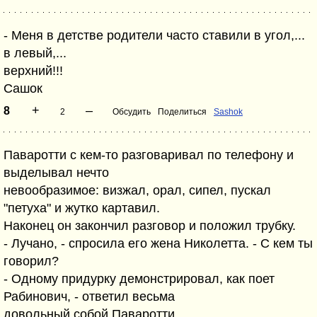
- Меня в детстве родители часто ставили в угол,...
в левый,...
верхний!!!
Сашок
+
–
8
2
Обсудить
Поделиться
Sashok
Паваротти с кем-то разговаривал по телефону и
выделывал нечто
невообразимое: визжал, орал, сипел, пускал
"петуха" и жутко картавил.
Наконец он закончил разговор и положил трубку.
- Лучано, - спросила его жена Николетта. - С кем ты
говорил?
- Одному придурку демонстрировал, как поет
Рабинович, - ответил весьма
довольный собой Паваротти.