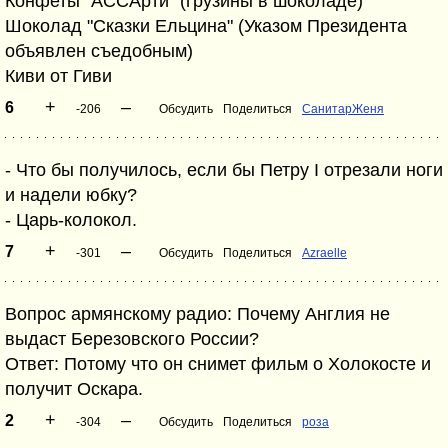
Конфеты "АССАрти" (грузины в шоколаде)
Шоколад "Сказки Ельцина" (Указом Президента
объявлен съедобным)
Киви от Гиви
+
–
6
-206
Обсудить
Поделиться
СанитарЖеня
- Что бы получилось, если бы Петру I отрезали ноги
и надели юбку?
- Царь-колокол.
+
–
7
-301
Обсудить
Поделиться
Azraelle
Вопрос армянскому радио: Почему Англия не
выдаст Березовского России?
Ответ: Потому что он снимет фильм о Холокосте и
получит Оскара.
+
–
2
-304
Обсудить
Поделиться
роза