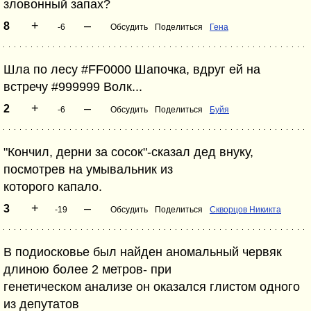
зловонный запах?
+
–
8
-6
Обсудить
Поделиться
Гена
Шла по лесу #FF0000 Шапочка, вдруг ей на
встречу #999999 Волк...
+
–
2
-6
Обсудить
Поделиться
Буйя
"Кончил, дерни за сосок"-сказал дед внуку,
посмотрев на умывальник из
которого капало.
+
–
3
-19
Обсудить
Поделиться
Скворцов Никикта
В подиосковье был найден аномальный червяк
длиною более 2 метров- при
генетическом анализе он оказался глистом одного
из депутатов