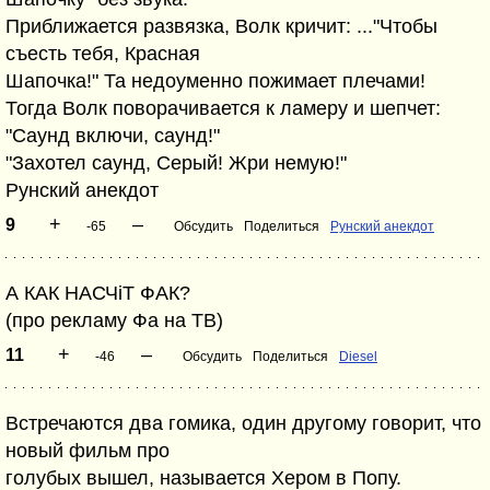
Приближается развязка, Волк кричит: ..."Чтобы
съесть тебя, Красная
Шапочка!" Та недоуменно пожимает плечами!
Тогда Волк поворачивается к ламеру и шепчет:
"Саунд включи, саунд!"
"Захотел саунд, Серый! Жри немую!"
Рунский анекдот
+
–
9
-65
Обсудить
Поделиться
Рунский анекдот
А КАК НАСЧіТ ФАК?
(про рекламу Фа на ТВ)
+
–
11
-46
Обсудить
Поделиться
Diesel
Встречаются два гомика, один другому говорит, что
новый фильм про
голубых вышел, называется Хером в Попу.