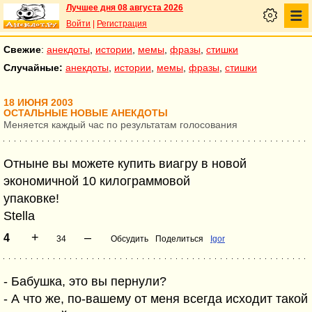
Лучшее дня 08 августа 2026
Войти
|
Регистрация
Свежие
:
анекдоты
,
истории
,
мемы
,
фразы
,
стишки
Случайные:
анекдоты
,
истории
,
мемы
,
фразы
,
стишки
18 ИЮНЯ 2003
ОСТАЛЬНЫЕ НОВЫЕ АНЕКДОТЫ
Меняется каждый час по результатам голосования
Отныне вы можете купить виагру в новой
экономичной 10 килограммовой
упаковке!
Stella
+
–
4
34
Обсудить
Поделиться
Igor
- Бабушка, это вы пернули?
- А что же, по-вашему от меня всегда исходит такой