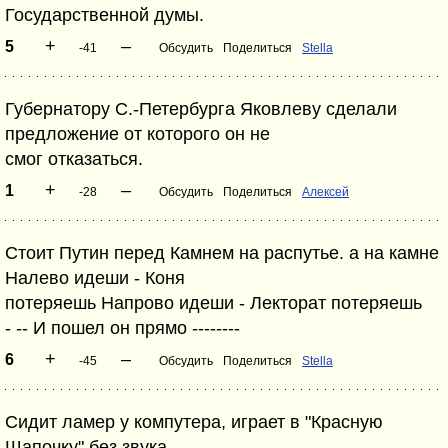
Государственной думы.
+
–
5
-41
Обсудить
Поделиться
Stella
Губернатору С.-Петербурга Яковлеву сделали
предложение от которого он не
смог отказаться.
+
–
1
-28
Обсудить
Поделиться
Алексей
Стоит Путин перед Камнем на распутье. а на камне
Налево идеши - Коня
потеряешь Напрово идеши - Лекторат потеряешь
- -- И пошел он прямо --------
+
–
6
-45
Обсудить
Поделиться
Stella
Сидит ламер у компутера, играет в "Красную
Шапочку" без звука.