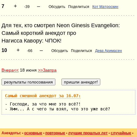
+
–
7
-39
Обсудить
Поделиться
Кот Матроскин
Для тех, кто смотрел Neon Ginesis Evangelion:
Самый короткий анекдот про
Нагисса Кавору: ЧПОК!
+
–
10
-66
Обсудить
Поделиться
Дева Аримасен
Вчера<<
18 июня
>>Завтра
Самый смешной анекдот за 16.07:
- Господи, за что мне это всё?!
- Хмм... А с чего ты взял, что это уже всё?
Анекдоты: •
основные
•
повторные
•
лучшие прошлых лет
•
случайные
•