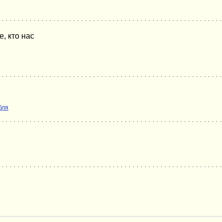
е, кто нас
бля