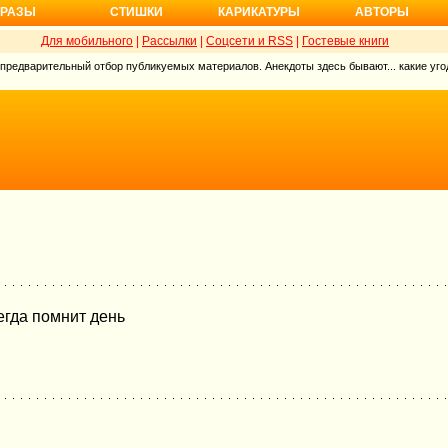
РАЗЫ
СТИШКИ
КАРИКАТУРЫ
АВТОРЫ
Для мобильного
|
Рассылки
|
Соцсети и RSS
|
Гостевые книги
 предварительный отбор публикуемых материалов. Анекдоты здесь бывают... какие угод
егда помнит день