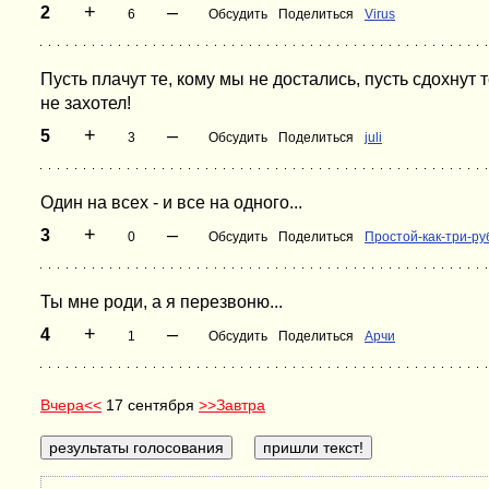
+
–
2
6
Обсудить
Поделиться
Virus
Пусть плачут те, кому мы не достались, пусть сдохнут т
не захотел!
+
–
5
3
Обсудить
Поделиться
juli
Один на всех - и все на одного...
+
–
3
0
Обсудить
Поделиться
Простой-как-три-ру
Ты мне роди, а я перезвоню...
+
–
4
1
Обсудить
Поделиться
Арчи
Вчера<<
17 сентября
>>Завтра