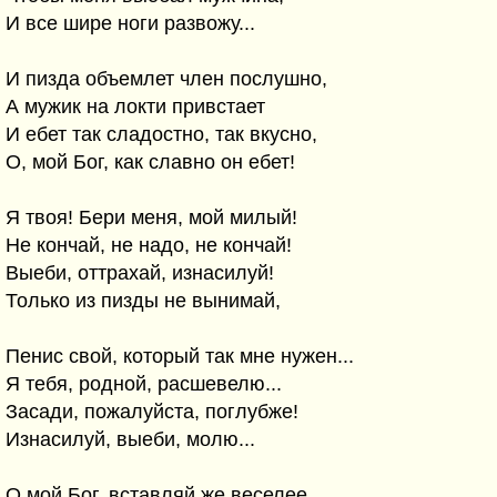
И все шире ноги развожу...
И пизда объемлет член послушно,
А мужик на локти привстает
И ебет так сладостно, так вкусно,
О, мой Бог, как славно он ебет!
Я твоя! Бери меня, мой милый!
Не кончай, не надо, не кончай!
Выеби, оттрахай, изнасилуй!
Только из пизды не вынимай,
Пенис свой, который так мне нужен...
Я тебя, родной, расшевелю...
Засади, пожалуйста, поглубже!
Изнасилуй, выеби, молю...
О мой Бог, вставляй же веселее,