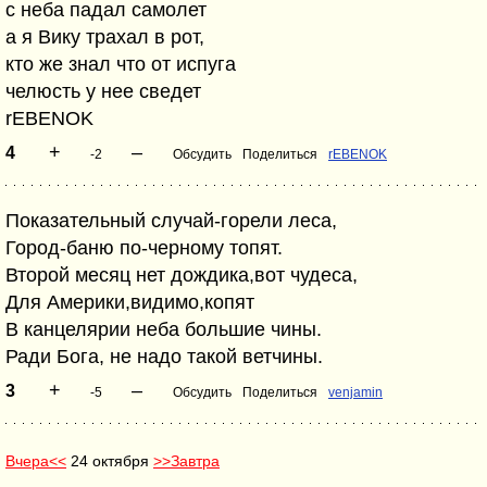
с неба падал самолет
а я Вику трахал в рот,
кто же знал что от испуга
челюсть у нее сведет
rEBENOK
+
–
4
-2
Обсудить
Поделиться
rEBENOK
Показательный случай-горели леса,
Город-баню по-черному топят.
Второй месяц нет дождика,вот чудеса,
Для Америки,видимо,копят
В канцелярии неба большие чины.
Ради Бога, не надо такой ветчины.
+
–
3
-5
Обсудить
Поделиться
venjamin
Вчера<<
24 октября
>>Завтра