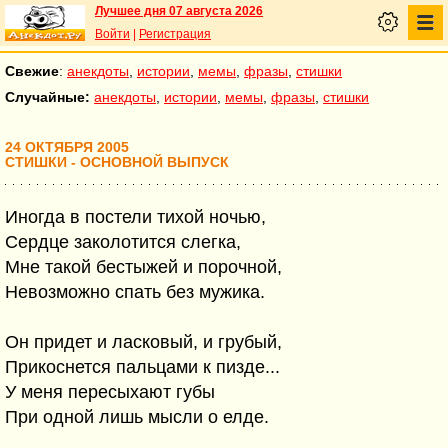
Лучшее дня 07 августа 2026
Войти
|
Регистрация
Свежие
:
анекдоты
,
истории
,
мемы
,
фразы
,
стишки
Случайные:
анекдоты
,
истории
,
мемы
,
фразы
,
стишки
24 ОКТЯБРЯ 2005
СТИШКИ - ОСНОВНОЙ ВЫПУСК
Иногда в постели тихой ночью,
Сердце заколотится слегка,
Мне такой бестыжей и порочной,
Невозможно спать без мужика.
Он придет и ласковый, и грубый,
Прикоснется пальцами к пизде...
У меня пересыхают губы
При одной лишь мысли о елде.