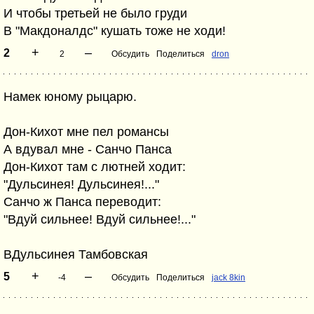
И чтобы третьей не было груди
В "Макдоналдс" кушать тоже не ходи!
+
–
2
2
Обсудить
Поделиться
dron
Намек юному рыцарю.
Дон-Кихот мне пел романсы
А вдувал мне - Санчо Панса
Дон-Кихот там с лютней ходит:
"Дульсинея! Дульсинея!..."
Санчо ж Панса переводит:
"Вдуй сильнее! Вдуй сильнее!..."
ВДульсинея Тамбовская
+
–
5
-4
Обсудить
Поделиться
jack 8kin