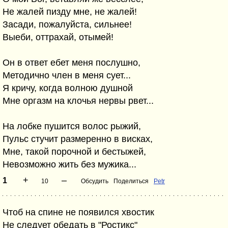
Не жалей пизду мне, не жалей!
Засади, пожалуйста, сильнее!
Выеби, оттрахай, отымей!
Он в ответ ебет меня послушно,
Методично член в меня сует...
Я кричу, когда волною душной
Мне оргазм на клочья нервы рвет...
На лобке пушится волос рыжий,
Пульс стучит размеренно в висках,
Мне, такой порочной и бестыжей,
Невозможно жить без мужика...
+
–
1
10
Обсудить
Поделиться
Petr
Чтоб на спине не появился хвостик
Не следует обедать в "Ростикс"