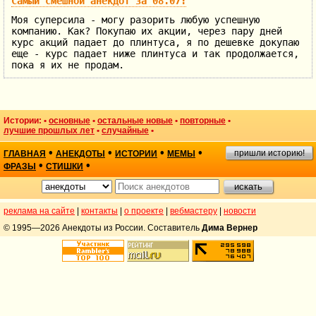
Самый смешной анекдот за 08.07:
Моя суперсила - могу разорить любую успешную
компанию. Как? Покупаю их акции, через пару дней
курс акций падает до плинтуса, я по дешевке докупаю
еще - курс падает ниже плинтуса и так продолжается,
пока я их не продам.
Истории: •
основные
•
остальные новые
•
повторные
•
лучшие прошлых лет
•
случайные
•
•
•
•
•
пришли историю!
ГЛАВНАЯ
АНЕКДОТЫ
ИСТОРИИ
МЕМЫ
•
•
ФРАЗЫ
СТИШКИ
реклама на сайте
|
контакты
|
о проекте
|
вебмастеру
|
новости
© 1995—2026 Анекдоты из России. Составитель
Дима Вернер