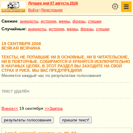
Лучшее дня 07 августа 2026
Войти
|
Регистрация
Свежие
:
анекдоты
,
истории
,
мемы
,
фразы
,
стишки
Случайные:
анекдоты
,
истории
,
мемы
,
фразы
,
стишки
19 СЕНТЯБРЯ 2008
ВСЯКАЯ ВСЯЧИНА
ТЕКСТЫ, НЕ ПОПАВШИЕ НИ В ОСНОВНЫЕ, НИ В ЧИТАТЕЛЬСКИЕ,
НИ В ПОВТОРНЫЕ. СОБИРАЮТСЯ И ХРАНЯТСЯ ИСКЛЮЧИТЕЛЬНО
В НАУЧНЫХ ЦЕЛЯХ. В ЭТОТ РАЗДЕЛ ВЫ ЗАХОДИТЕ НА СВОЙ
СТРАХ И РИСК. МЫ ВАС ПРЕДУПРЕДИЛИ!
Меняется каждый час по результатам голосования
текст удалён
Вчера<<
19 сентября
>>Завтра