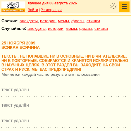
Лучшее дня 08 августа 2026
Войти
|
Регистрация
Свежие
:
анекдоты
,
истории
,
мемы
,
фразы
,
стишки
Случайные:
анекдоты
,
истории
,
мемы
,
фразы
,
стишки
25 НОЯБРЯ 2009
ВСЯКАЯ ВСЯЧИНА
ТЕКСТЫ, НЕ ПОПАВШИЕ НИ В ОСНОВНЫЕ, НИ В ЧИТАТЕЛЬСКИЕ,
НИ В ПОВТОРНЫЕ. СОБИРАЮТСЯ И ХРАНЯТСЯ ИСКЛЮЧИТЕЛЬНО
В НАУЧНЫХ ЦЕЛЯХ. В ЭТОТ РАЗДЕЛ ВЫ ЗАХОДИТЕ НА СВОЙ
СТРАХ И РИСК. МЫ ВАС ПРЕДУПРЕДИЛИ!
Меняется каждый час по результатам голосования
текст удалён
текст удалён
текст удалён