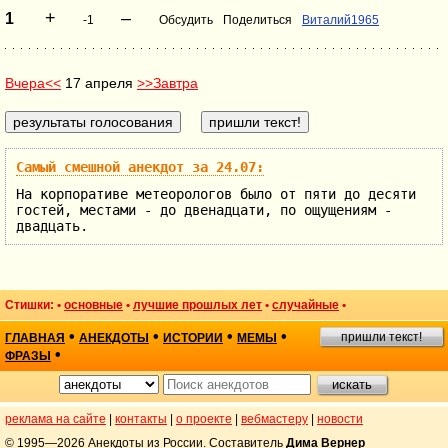
+
–
1
-1
Обсудить
Поделиться
Виталий1965
Вчера<<
17 апреля
>>Завтра
Самый смешной анекдот за 24.07:
На корпоративе метеорологов было от пяти до десяти
гостей, местами - до двенадцати, по ощущениям -
двадцать.
Стишки: •
основные
•
лучшие прошлых лет
•
случайные
•
•
•
•
•
пришли текст!
ГЛАВНАЯ
АНЕКДОТЫ
ИСТОРИИ
МЕМЫ
•
ФРАЗЫ
реклама на сайте
|
контакты
|
о проекте
|
вебмастеру
|
новости
© 1995—2026 Анекдоты из России. Составитель
Дима Вернер