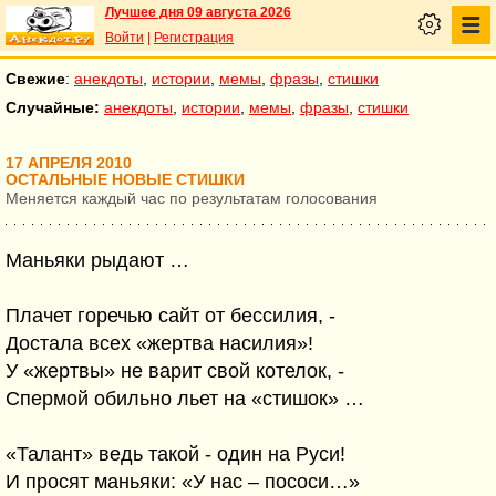
Лучшее дня 09 августа 2026
Войти
|
Регистрация
Свежие
:
анекдоты
,
истории
,
мемы
,
фразы
,
стишки
Случайные:
анекдоты
,
истории
,
мемы
,
фразы
,
стишки
17 АПРЕЛЯ 2010
ОСТАЛЬНЫЕ НОВЫЕ СТИШКИ
Меняется каждый час по результатам голосования
Маньяки рыдают …
Плачет горечью сайт от бессилия, -
Достала всех «жертва насилия»!
У «жертвы» не варит свой котелок, -
Спермой обильно льет на «стишок» …
«Талант» ведь такой - один на Руси!
И просят маньяки: «У нас – пососи…»