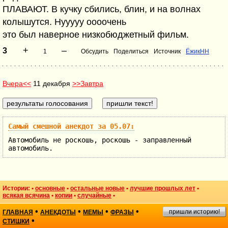
ПЛАВАЮТ. В кучку сбились, блин, и на волнах
колышутся. Нууууу оооочень
это был наверное низкобюджетный фильм.
+
–
3
1
Обсудить
Поделиться
Источник
ЁжикНН
Вчера<<
11 декабря
>>Завтра
Самый смешной анекдот за 05.07:
Автомобиль не роскошь, роскошь - заправленный
автомобиль.
Истории: •
основные
•
остальные новые
•
лучшие прошлых лет
•
всякая всячина
•
копии
•
случайные
•
•
•
•
•
пришли историю!
ГЛАВНАЯ
АНЕКДОТЫ
МЕМЫ
ФРАЗЫ
•
СТИШКИ