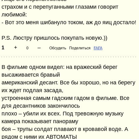
страхом и с перепуганными глазами говорит
любимой:
- Вот это меня шибануло током, аж до яиц достало!
P.S. Люстру пришлось покупать новую.))
+
–
1
0
Обсудить
Поделиться
FAFA
В фильме одном видел: на вражеский берег
высаживается бравый
американский десант. Все бы хорошо, но на берегу
их ждет подлая засада,
устроенная самым гадским гадом в фильме. Все
для десантников закончилось
плохо – убили их всех. Под тревожную музыку
камера показывает панораму
боя – трупы солдат плавают в кровавой воде. А
рядом с ними их АВТОМАТЫ