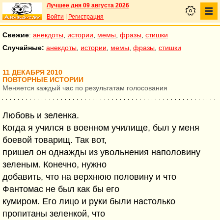
Лучшее дня 09 августа 2026
Войти
|
Регистрация
Свежие
:
анекдоты
,
истории
,
мемы
,
фразы
,
стишки
Случайные:
анекдоты
,
истории
,
мемы
,
фразы
,
стишки
11 ДЕКАБРЯ 2010
ПОВТОРНЫЕ ИСТОРИИ
Меняется каждый час по результатам голосования
Любовь и зеленка.
Когда я учился в военном училище, был у меня
боевой товарищ. Так вот,
пришел он однажды из увольнения наполовину
зеленым. Конечно, нужно
добавить, что на верхнюю половину и что
Фантомас не был как бы его
кумиром. Его лицо и руки были настолько
пропитаны зеленкой, что