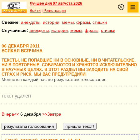
Лучшее дня 07 августа 2026
Войти
|
Регистрация
Свежие
:
анекдоты
,
истории
,
мемы
,
фразы
,
стишки
Случайные:
анекдоты
,
истории
,
мемы
,
фразы
,
стишки
06 ДЕКАБРЯ 2011
ВСЯКАЯ ВСЯЧИНА
ТЕКСТЫ, НЕ ПОПАВШИЕ НИ В ОСНОВНЫЕ, НИ В ЧИТАТЕЛЬСКИЕ,
НИ В ПОВТОРНЫЕ. СОБИРАЮТСЯ И ХРАНЯТСЯ ИСКЛЮЧИТЕЛЬНО
В НАУЧНЫХ ЦЕЛЯХ. В ЭТОТ РАЗДЕЛ ВЫ ЗАХОДИТЕ НА СВОЙ
СТРАХ И РИСК. МЫ ВАС ПРЕДУПРЕДИЛИ!
Меняется каждый час по результатам голосования
текст удалён
Вчера<<
6 декабря
>>Завтра