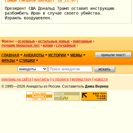
Самый смешной анекдот за 11.07:
Президент США Дональд Трамп оставил инструкцию
разбомбить Иран в случае своего убийства.
Израиль воодушевлен.
Фразы: •
основные
•
остальные новые
•
повторные
•
лучшие прошлых лет
•
копии
•
случайные
•
•
•
•
•
пришли текст!
ГЛАВНАЯ
АНЕКДОТЫ
ИСТОРИИ
МЕМЫ
•
•
ФРАЗЫ
СТИШКИ
реклама на сайте
|
контакты
|
о проекте
|
вебмастеру
|
новости
© 1995—2026 Анекдоты из России. Составитель
Дима Вернер